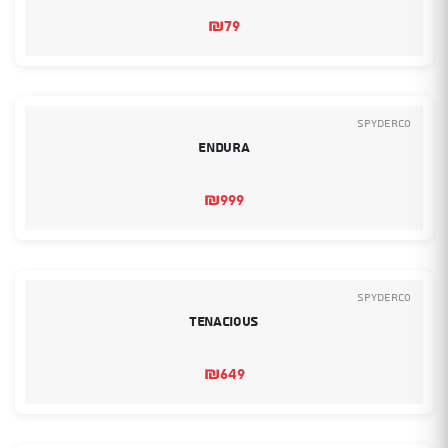
₪
79
Spyderco
Endura
₪
999
Spyderco
Tenacious
₪
649