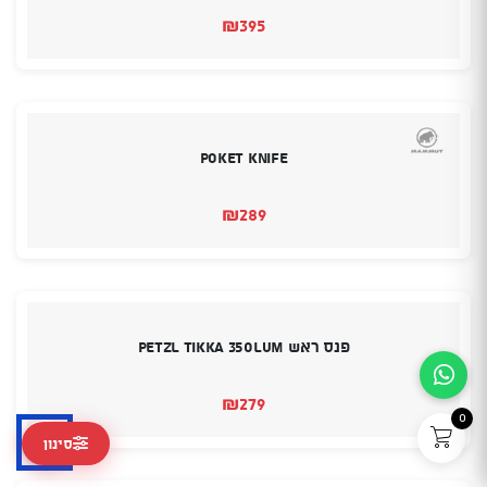
₪
395
Poket Knife
₪
289
פנס ראש PETZL TIKKA 350LUM
₪
279
0
סינון