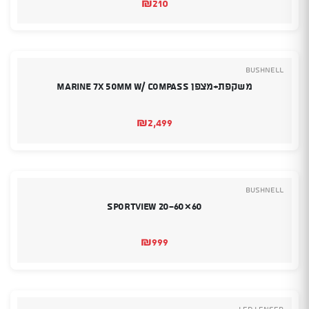
₪
210
Bushnell
משקפת+מצפן Marine 7x 50mm w/ Compass
₪
2,499
Bushnell
Sportview 20-60×60
₪
999
Led Lenser