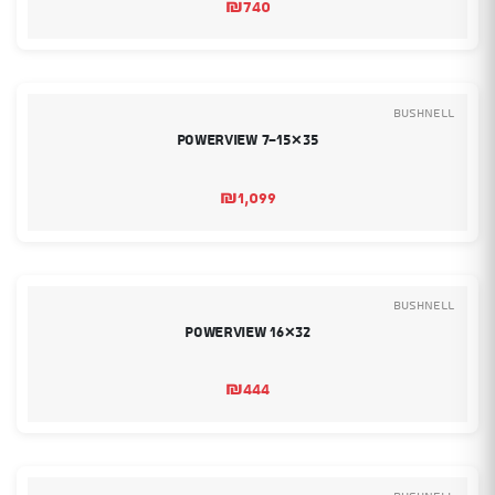
₪
740
Bushnell
Powerview 7-15×35
₪
1,099
Bushnell
Powerview 16×32
₪
444