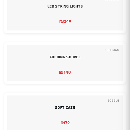
LED String Lights
₪
249
Coleman
Folding Shovel
₪
140
Goggle
Soft Case
₪
79