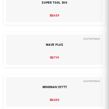
Super Tool 300
₪
659
Leatherman
wave plus
₪
719
Leatherman
לדרמן Wingman
₪
455