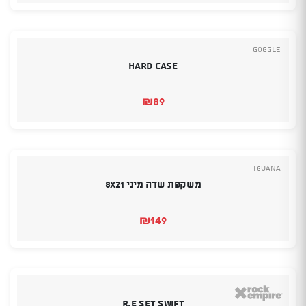
Goggle
Hard Case
₪
89
Iguana
משקפת שדה מיני 8X21
₪
149
R.E set swift