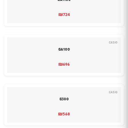
₪
724
Casio
GA100
₪
696
Casio
G300
₪
568