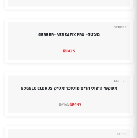
Gerber
מצ’טה- Gerber- Versafix Pro
₪
425
Goggle
משקפי טיפוס הרים פוטוכרומטיק GOGGLE ELBRUS
₪
449
465
₪
המחיר
המחיר
הנוכחי
המקורי
היה:
הוא:
₪465.
₪449.
Tasco