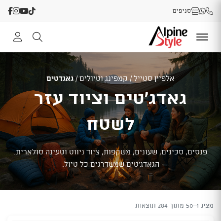
סניפים
אלפיין סטייל
/
קמפינג וטיולים
/
גאגדטים
גאדג'טים וציוד עזר
לשטח
פנסים, סכינים, שעונים, משקפות, ציוד ניווט וטעינה סולארית.
הגאדג'טים שמשדרגים כל טיול.
מציג 1–50 מתוך 284 תוצאות