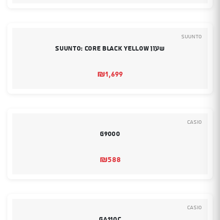
Suunto
שעון SUUNTO: CORE BLACK YELLOW
₪
1,699
Casio
G9000
₪
588
Casio
GA110C