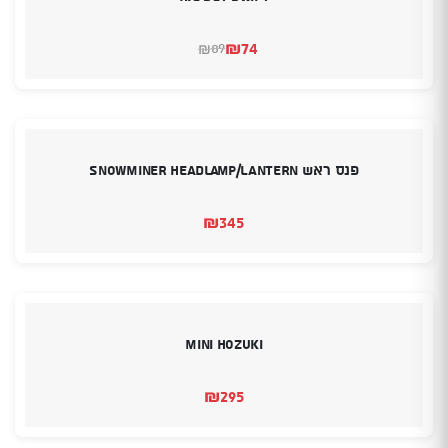
₪
74
89
₪
המחיר
המחיר
הנוכחי
המקורי
היה:
הוא:
₪89.
₪74.
פנס ראש SnowMiner Headlamp/Lantern
₪
345
Mini Hozuki
₪
295