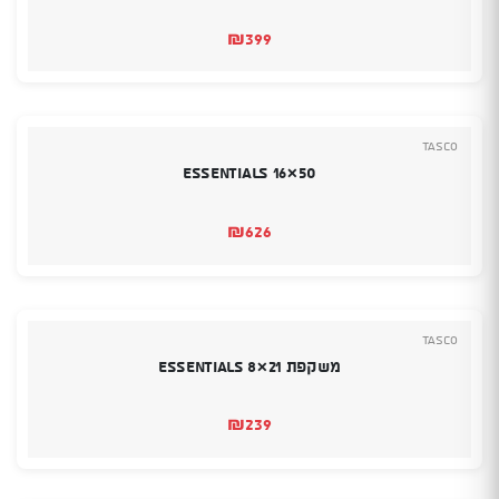
₪
399
Tasco
Essentials 16×50
₪
626
Tasco
משקפת Essentials 8×21
₪
239