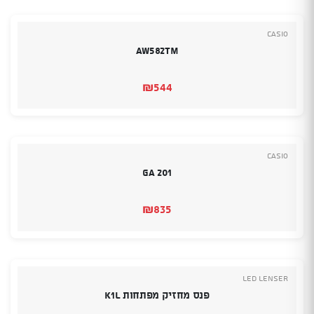
Casio
AW582TM
₪
544
Casio
GA 201
₪
835
Led Lenser
פנס מחזיק מפתחות K1L