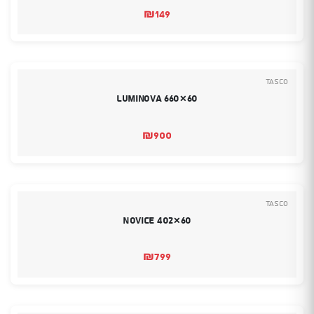
₪
149
Tasco
Luminova 660×60
₪
900
Tasco
Novice 402×60
₪
799