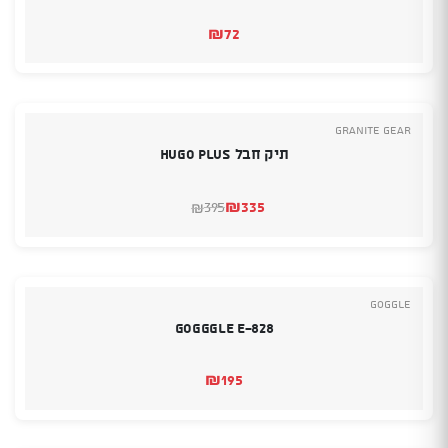
₪
72
Granite Gear
תיק חבל Hugo Plus
₪
335
395
₪
המחיר
המחיר
הנוכחי
המקורי
היה:
הוא:
₪395.
₪335.
Goggle
Gogggle E-828
₪
195