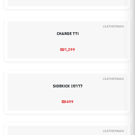
Leatherman
Charge TTi
₪
1,299
Leatherman
לדרמן Sidekick
₪
499
Leatherman