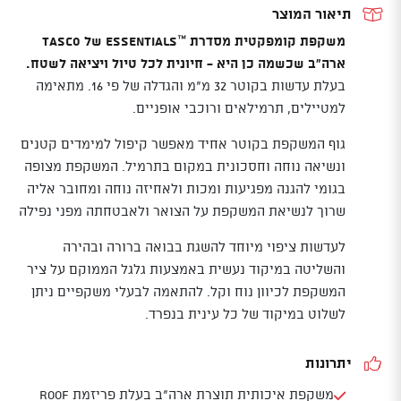
תיאור המוצר
משקפת קומפקטית מסדרת ™Essentials של Tasco
ארה"ב שכשמה כן היא - חיונית לכל טיול ויציאה לשטח.
בעלת עדשות בקוטר 32 מ"מ והגדלה של פי 16. מתאימה
למטיילים, תרמילאים ורוכבי אופניים.
גוף המשקפת בקוטר אחיד מאפשר קיפול למימדים קטנים
ונשיאה נוחה וחסכונית במקום בתרמיל. המשקפת מצופה
בגומי להגנה מפגיעות ומכות ולאחיזה נוחה ומחובר אליה
שרוך לנשיאת המשקפת על הצואר ולאבטחתה מפני נפילה
לעדשות ציפוי מיוחד להשגת בבואה ברורה ובהירה
והשליטה במיקוד נעשית באמצעות גלגל הממוקם על ציר
המשקפת לכיוון נוח וקל. להתאמה לבעלי משקפיים ניתן
לשלוט במיקוד של כל עינית בנפרד.
יתרונות
משקפת איכותית תוצרת ארה"ב בעלת פריזמת roof