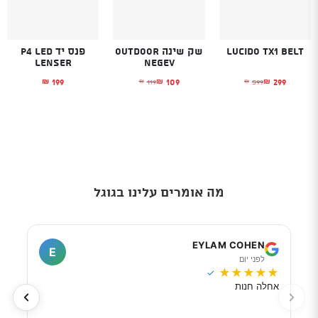
Lucido TX1 belt
שק שינה Outdoor
פנס יד P4 LED
LENSER
Negev
199
109
299
119
599
₪
₪
₪
₪
₪
המחיר הנוכחי הוא: ₪299.
המחיר המקורי היה: ₪599.
המחיר הנוכחי הוא: ₪109.
המחיר המקורי היה: ₪119.
מה אומרים עלינו בגוגל
I
EYLAM COHEN
E
לפני יום
ל
★
★
★
★
★
★
★
✓
אחלה חנות
מוכר
לפי 
מאוד