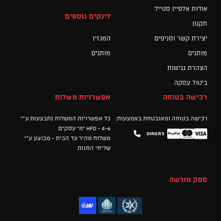
אודות אלפיין סטייל
לינקים נוספים
תקנון
יצירת קשר וסניפים
המגזין
מותגים
מותגים
הצהרת נגישות
ביטול עסקה
רכישה בטוחה
אפשרויות משלוח
רכישה בטוחה ומאובטחת באמצעות:
כל אפשרויות המשלוח נתבצעות ע"י
HFD - 4-6 ימי עסקים
Diners
Mastercard
PayPal
Visa
משלוח מהיר עד הבית - מבוצע ע"י
שליחי החנות
ספק מורשה