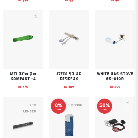
White Gas Stove
סט כף ומזלג
שק שינה MTI
GS-010R
מטיטניום
KOMPAKT -4
775
189
899
₪
₪
₪
8%
50%
Led
Outdoor
הנחה
הנחה
Lenser