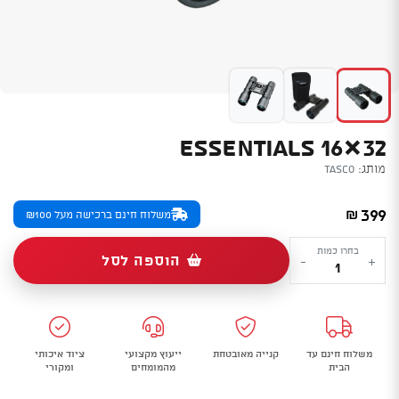
ESSENTIALS 16×32
מותג:
Tasco
399
₪
משלוח חינם ברכישה מעל ₪100
כמות
בחרו כמות
הוספה לסל
-
+
של
Essentials
16x32
משלוח חינם עד
קנייה מאובטחת
ייעוץ מקצועי
ציוד איכותי
הבית
מהמומחים
ומקורי