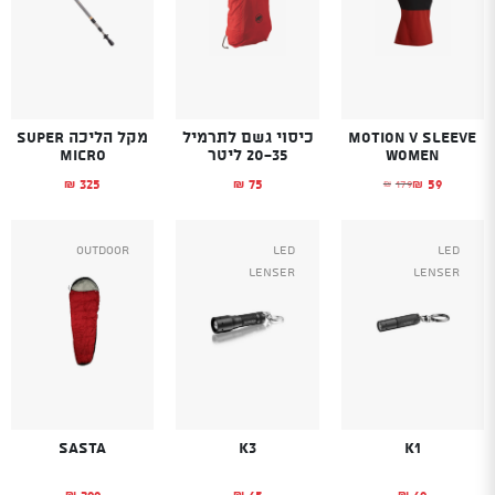
Motion V Sleeve
כיסוי גשם לתרמיל
מקל הליכה SUPER
Women
20-35 ליטר
MICRO
325
75
59
179
₪
₪
₪
₪
המחיר הנוכחי הוא: ₪59.
המחיר המקורי היה: ₪179.
Outdoor
Led
Led
Lenser
Lenser
Sasta
K3
K1
299
65
69
₪
₪
₪