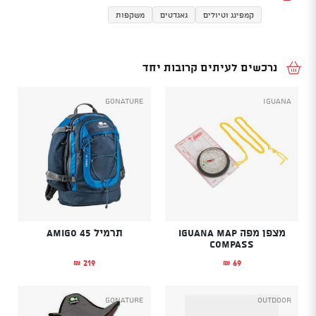
קמפינג וטיולים
גאגדטים
משקפות
נרכשים לעיתים קרובות יחד
GoNature
Iguana
מצפן מפה IGUANA MAP
תרמיל AMIGO 45
COMPASS
219
69
₪
₪
GoNature
Outdoor