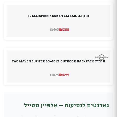
תיק גב Fjallraven Kanken Classic
₪
355
465
₪
המחיר
המחיר
הנוכחי
המקורי
היה:
הוא:
₪465.
₪355.
תרמיל TAC MAVEN JUPITER 60+10LT OUTDOOR BACKPACK
₪
699
825
₪
המחיר
המחיר
הנוכחי
המקורי
היה:
הוא:
₪825.
₪699.
גאדגטים לנסיעות – אלפיין סטייל