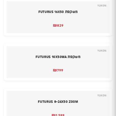
YUKON
משקפת Futurus 16X50
₪
829
YUKON
משקפת Futurus 10X50WA
₪
799
YUKON
FUTURUS 8-24X50 ZOOM
₪
1,599