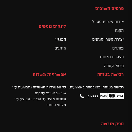
פרטים חשובים
אודות אלפיין סטייל
לינקים נוספים
תקנון
יצירת קשר וסניפים
המגזין
מותגים
מותגים
הצהרת נגישות
ביטול עסקה
רכישה בטוחה
אפשרויות משלוח
רכישה בטוחה ומאובטחת באמצעות:
כל אפשרויות המשלוח נתבצעות ע"י
HFD - 4-6 ימי עסקים
Diners
Mastercard
PayPal
Visa
משלוח מהיר עד הבית - מבוצע ע"י
שליחי החנות
ספק מורשה