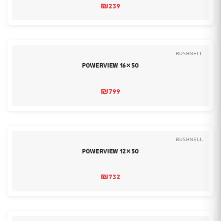
₪
239
Bushnell
Powerview 16×50
₪
799
Bushnell
Powerview 12×50
₪
732