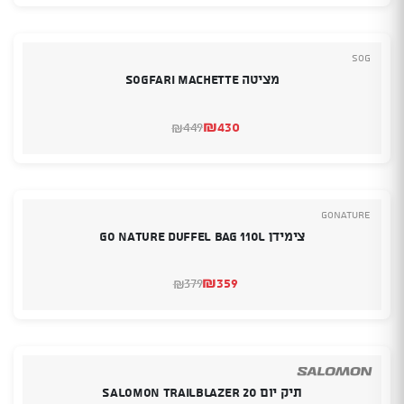
SOG
מציטה SOGFARI MACHETTE
₪
430
449
₪
המחיר
המחיר
הנוכחי
המקורי
היה:
הוא:
₪430.
₪449.
GoNature
צימידן Go Nature Duffel Bag 110L
₪
359
379
₪
המחיר
המחיר
הנוכחי
המקורי
היה:
הוא:
₪379.
₪359.
תיק יום SALOMON TRAILBLAZER 20