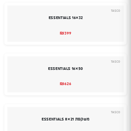
Tasco
Essentials 16×32
₪
399
Tasco
Essentials 16×50
₪
626
Tasco
משקפת Essentials 8×21