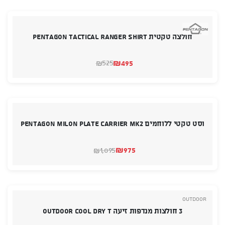
₪499.
₪449.
חולצה טקטית PENTAGON TACTICAL Ranger Shirt
₪
495
525
₪
המחיר
המחיר
הנוכחי
המקורי
היה:
הוא:
₪525.
₪495.
וסט טקטי ללוחמים PENTAGON MILON PLATE CARRIER MK2
₪
975
1,095
₪
המחיר
המחיר
הנוכחי
המקורי
היה:
הוא:
₪1,095.
₪975.
Outdoor
3 חולצות מנדפות זיעה OUTDOOR COOL DRY T