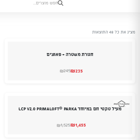
מציג את כל 48 התוצאות
חגורת משטרה + פאוצים
₪
235
245
₪
המחיר
המחיר
הנוכחי
המקורי
היה:
הוא:
₪245.
₪235.
מעיל טקטי חם במיוחד LCP V2.0 PRIMALOFT® PARKA
₪
1,455
1,525
₪
המחיר
המחיר
הנוכחי
המקורי
היה:
הוא: