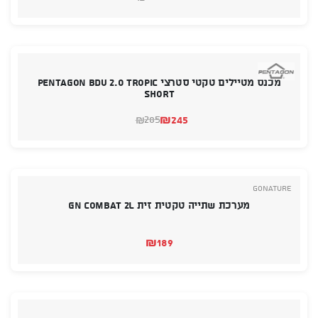
המחיר
המחיר
הנוכחי
המקורי
היה:
הוא:
₪219.
₪169.
מכנס מטיילים טקטי סטרצי PENTAGON BDU 2.0 TROPIC
SHORT
₪
245
285
₪
המחיר
המחיר
הנוכחי
המקורי
היה:
הוא:
₪285.
₪245.
GoNature
מערכת שתייה טקטית זית GN COMBAT 2L
₪
189