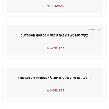
₪
515
525
₪
המחיר
המחיר
הנוכחי
המקורי
היה:
הוא:
₪525.
₪515.
Outdoor
מעיל סופטשל צבאי טקטי OUTDOOR GORDON
₪
235
249
₪
המחיר
המחיר
הנוכחי
המקורי
היה:
הוא:
₪249.
₪235.
חולצה טרמית טקטית PENTAGON PINDOS 1/2 ZIP
₪
255
285
₪
המחיר
המחיר
הנוכחי
המקורי
היה:
הוא:
₪285.
₪255.