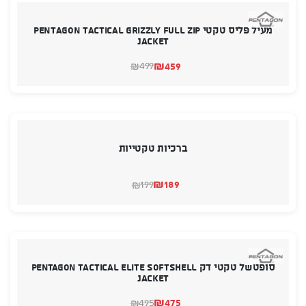
מעיל פליס טקטי PENTAGON TACTICAL GRIZZLY FULL ZIP
JACKET
₪
459
499
₪
המחיר
המחיר
הנוכחי
המקורי
היה:
הוא:
₪499.
₪459.
ברכיות טקטייות
₪
189
199
₪
המחיר
המחיר
הנוכחי
המקורי
היה:
הוא:
₪189.
₪199.
סופטשל טקטי דק Pentagon Tactical Elite Softshell
Jacket
₪
475
495
₪