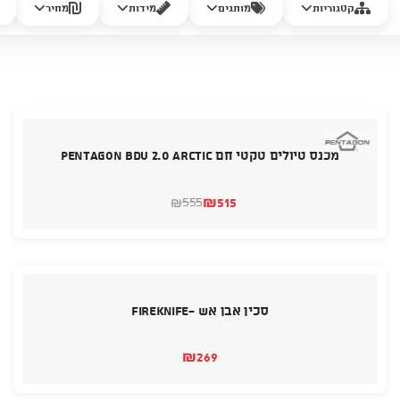
קטגוריות
מותגים
מידות
מחיר
מכנס טיולים טקטי חם PENTAGON BDU 2.0 ARCTIC
₪
515
555
₪
המחיר
המחיר
הנוכחי
המקורי
היה:
הוא:
₪555.
₪515.
סכין אבן אש -FireKnife
₪
269