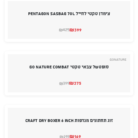
צימדן טקטי לחייל PENTAGON SASBAG 70L
₪
399
425
₪
המחיר
המחיר
הנוכחי
המקורי
היה:
הוא:
₪425.
₪399.
GoNature
סופטשל צבאי טקטי GO NATURE COMBAT
₪
375
399
₪
המחיר
המחיר
הנוכחי
המקורי
היה:
הוא:
₪399.
₪375.
זוג תחתונים מנדפות Craft Dry Boxer 6 Inch
₪
169
219
₪