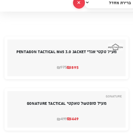
נקה הכל
מעיל טקטי אגדי PENTAGON TACTICAL M65 3.0 JACKET
₪
895
975
₪
המחיר
המחיר
הנוכחי
המקורי
היה:
הוא:
₪895.
₪975.
GoNature
מעיל סופטשל טאקטי GONATURE TACTICAL
₪
449
499
₪
המחיר
המחיר
הנוכחי
המקורי
היה:
הוא: