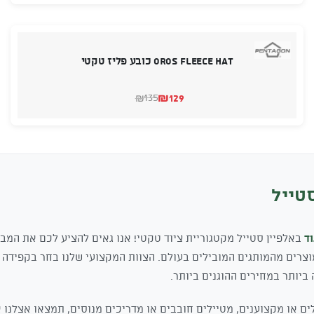
היה:
הוא:
₪1,075.
₪1,155.
oros fleece hat כובע פליז טקטי
₪
129
135
₪
המחיר
המחיר
הנוכחי
המקורי
היה:
הוא:
₪135.
₪129.
סטייל
וד
באלפיין סטייל מקטגוריית ציוד טקטי! אנו גאים להציע לכם את המבחר
גוד בישראל, עם מעל 46 מוצרים מהמותגים המובילים בעולם. הצוות המקצועי שלנו בחר בק
יותר במחירים ההוגנים ביותר.
ם או מקצוענים, מטיילים חובבים או מדריכים מנוסים, תמצאו אצלנו 