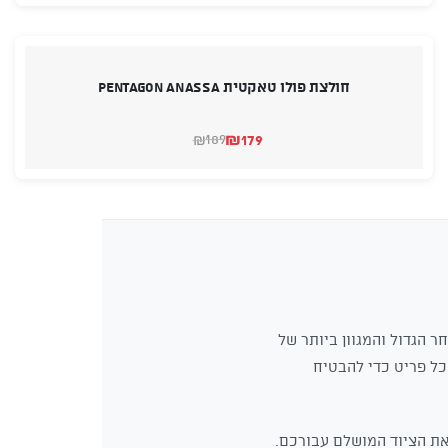
היה:
הוא:
₪1,295.
₪1,195.
חולצת פולו טאקטית Pentagon ANASSA
₪
179
189
₪
המחיר
המחיר
הנוכחי
המקורי
היה:
הוא:
₪189.
₪179.
 הגדול והמגוון ביותר של
פידה כל פריט כדי להבטיח
את הציוד המושלם עבורכם.