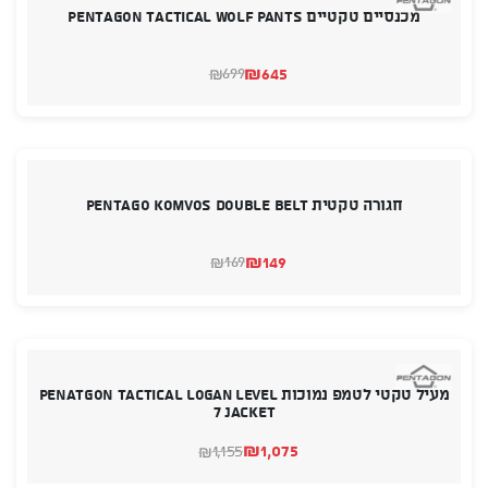
מכנסיים טקטיים PENTAGON TACTICAL WOLF PANTS
₪
645
699
₪
המחיר
המחיר
הנוכחי
המקורי
היה:
הוא:
₪699.
₪645.
חגורה טקטית PENTAGO Komvos Double Belt
₪
149
169
₪
המחיר
המחיר
הנוכחי
המקורי
היה:
הוא:
₪169.
₪149.
מעיל טקטי לטמפ נמוכות PENATGON TACTICAL Logan Level
7 Jacket
₪
1,075
1,155
₪
המחיר
המחיר
הנוכחי
המקורי