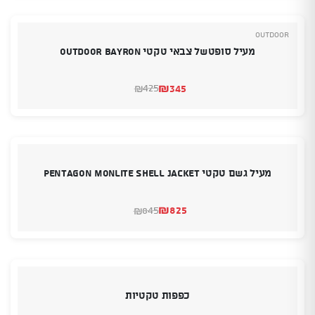
₪1,525.
₪1,455.
Outdoor
מעיל סופטשל צבאי טקטי Outdoor Bayron
₪
345
425
₪
המחיר
המחיר
הנוכחי
המקורי
היה:
הוא:
₪425.
₪345.
מעיל גשם טקטי PENTAGON Monlite Shell Jacket
₪
825
845
₪
המחיר
המחיר
הנוכחי
המקורי
היה:
הוא:
₪845.
₪825.
כפפות טקטיות