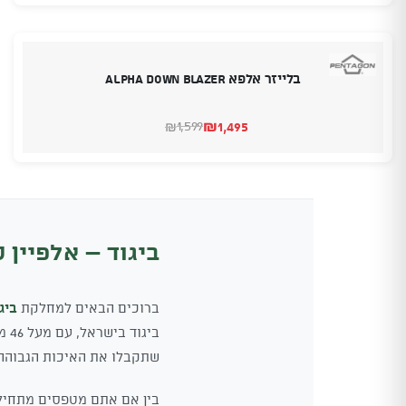
היה:
הוא:
₪285.
₪295.
בלייזר אלפא Alpha Down Blazer
₪
1,495
1,599
₪
המחיר
המחיר
הנוכחי
המקורי
היה:
הוא:
₪1,599.
₪1,495.
ביגוד – אלפיין 
ברוכים הבאים למחלקת
ביג
בי
שתקבלו את האיכות הגבוהה ב
בין אם אתם מטפסים מתחילי