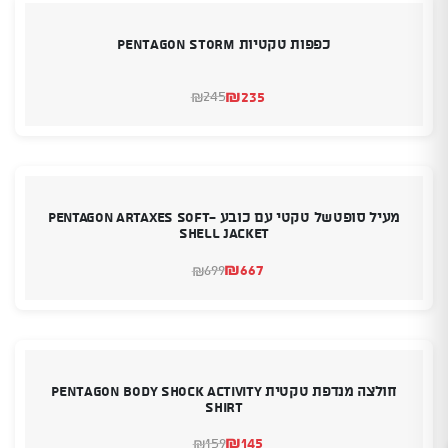
כפפות טקטיות PENTAGON STORM
₪
235
245
₪
המחיר
המחיר
הנוכחי
המקורי
היה:
הוא:
₪245.
₪235.
מעיל סופטשל טקטי עם כובע Pentagon Artaxes soft-
shell Jacket
₪
667
699
₪
המחיר
המחיר
הנוכחי
המקורי
היה:
הוא:
₪699.
₪667.
חולצה מנדפת טקטית PENTAGON Body Shock Activity
Shirt
₪
145
159
₪