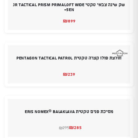
שק שינה צבאי טקטי JR TACTICAL PRISM PRIMALOFT WIDE
+5EN
₪
899
חולצת פולו קצרה טקטית PENTAGON TACTICAL PATROL
₪
239
מסיכת פנים טקטית Eris Nomex® Balaklava
₪
285
295
₪
המחיר
המחיר
הנוכחי
המקורי