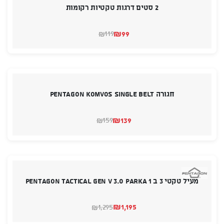
2 סטים דרגות טקטיות רקומות
₪
99
119
₪
המחיר
המחיר
הנוכחי
המקורי
היה:
הוא:
₪119.
₪99.
חגורה PENTAGON Komvos Single Belt
₪
139
159
₪
המחיר
המחיר
הנוכחי
המקורי
היה:
הוא:
₪159.
₪139.
מעיל טקטי 3 ב 1 PENTAGON TACTICAL GEN V 3.0 Parka
₪
1,195
1,295
₪
המחיר
המחיר
הנוכחי
המקורי