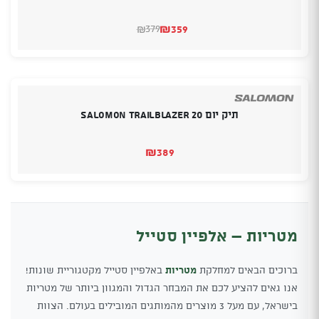
₪
359
379
₪
המחיר
המחיר
הנוכחי
המקורי
היה:
הוא:
₪379.
₪359.
תיק יום SALOMON TRAILBLAZER 20
₪
389
מטריות – אלפיין סטייל
ברוכים הבאים למחלקת
מטריות
באלפיין סטייל מקטגוריית שונות!
אנו גאים להציע לכם את המבחר הגדול והמגוון ביותר של מטריות
בישראל, עם מעל 3 מוצרים מהמותגים המובילים בעולם. הצוות