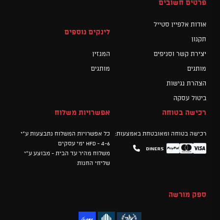
פרטים חשובים
אודות אלפיין סטייל
לינקים נוספים
תקנון
יצירת קשר וסניפים
המגזין
מותגים
מותגים
הצהרת נגישות
ביטול עסקה
רכישה בטוחה
אפשרויות משלוח
רכישה בטוחה ומאובטחת באמצעות:
כל אפשרויות המשלוח נתבצעות ע"י
HFD - 4-6 ימי עסקים
Diners
Mastercard
PayPal
Visa
משלוח מהיר עד הבית - מבוצע ע"י
שליחי החנות
ספק מורשה