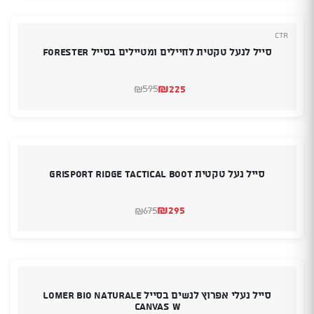
₪699.
₪435.
CTR
סייל לנעל טקטית לחיילים ומטיילים בסייל FORESTER
₪
225
595
₪
המחיר
המחיר
הנוכחי
המקורי
היה:
הוא:
₪595.
₪225.
סייל נעל טקטית Grisport Ridge Tactical boot
₪
295
675
₪
המחיר
המחיר
הנוכחי
המקורי
היה:
הוא:
₪675.
₪295.
סייל נעלי אפרוץ לנשים בסייל LOMER Bio Naturale
Canvas W