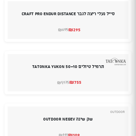
סייל נעלי ריצה לגבר CRAFT Pro Endur Distance
₪
295
695
₪
המחיר
המחיר
הנוכחי
המקורי
היה:
הוא:
₪695.
₪295.
תרמיל טיולים TATONKA YUKON 50+10
₪
755
1,175
₪
המחיר
המחיר
הנוכחי
המקורי
היה:
הוא:
₪1,175.
₪755.
Outdoor
שק שינה Outdoor Negev
₪
109
119
₪