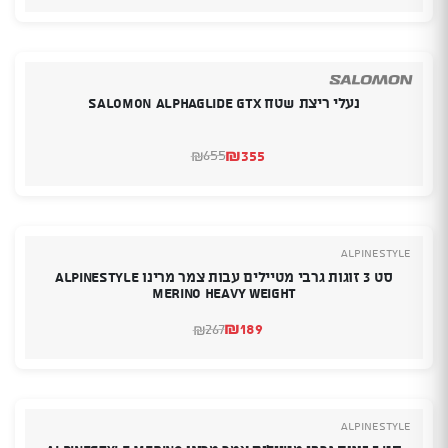
הנוכחי
המקורי
היה:
הוא:
₪799.
₪495.
נעלי ריצת שטח SALOMON Alphaglide GTX
₪
355
655
₪
המחיר
המחיר
הנוכחי
המקורי
היה:
הוא:
₪655.
₪355.
Alpinestyle
סט 3 זוגות גרבי מטיילים עבות צמר מרינו Alpinestyle
Merino Heavy Weight
₪
189
267
₪
המחיר
המחיר
הנוכחי
המקורי
היה:
הוא:
₪267.
₪189.
Alpinestyle