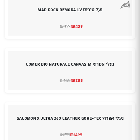
נעל טיפוס MAD ROCK Remora LV
₪
439
499
₪
המחיר
המחיר
הנוכחי
המקורי
היה:
הוא:
₪499.
₪439.
נעלי אפרוץ LOMER Bio Naturale Canvas M
₪
255
655
₪
המחיר
המחיר
הנוכחי
המקורי
היה:
הוא:
₪655.
₪255.
נעלי אפרוץ Salomon X ultra 360 Leather Gore-Tex
₪
495
799
₪
המחיר
המחיר