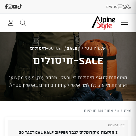
סניפים
אלפיין סטייל
/
SALE-חיסולים
/
OUTLET
SALE-חיסולים
המומחים לSALE-חיסולים בישראל - מבחר ענק, ייעוץ מקצועי
ואחריות מלאה. גלו למה אלפי לקוחות בוחרים באלפיין סטייל.
מציג 1–50 מתוך 164 תוצאות
GoNature
2 חולצות מיקרופליס לגבר Go tactical Half Zipper