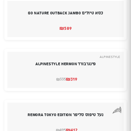
כסא טיולים GO NATURE OUTBACK JAMBO
₪
589
Alpinestyle
פינגרבורד ALPINESTYLE Hermon
₪
319
335
₪
המחיר
המחיר
הנוכחי
המקורי
היה:
הוא:
₪335.
₪319.
נעל טיפוס סליפר Remora Tokyo Edition
₪
412
495
₪