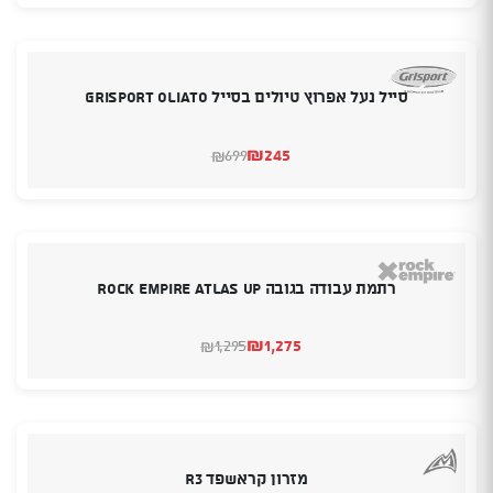
היה:
הוא:
₪399.
₪379.
סייל נעל אפרוץ טיולים בסייל GRISPORT OLIATO
₪
245
699
₪
המחיר
המחיר
הנוכחי
המקורי
היה:
הוא:
₪699.
₪245.
רתמת עבודה בגובה ROCK EMPIRE ATLAS UP
₪
1,275
1,295
₪
המחיר
המחיר
הנוכחי
המקורי
היה:
הוא:
₪1,295.
₪1,275.
מזרון קראשפד R3