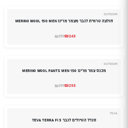
₪249.
₪199.
Outdoor
חולצה טרמית לגבר מצמר מרינו Merino Wool 150 Men
₪
245
259
₪
המחיר
המחיר
הנוכחי
המקורי
היה:
הוא:
₪259.
₪245.
Outdoor
מכנס צמר מרינו Merino Wool Pants Men 150
₪
255
259
₪
המחיר
המחיר
הנוכחי
המקורי
היה:
הוא:
₪259.
₪255.
TEVA
סנדל הטיולים לגבר TEVA TERRA FI 5