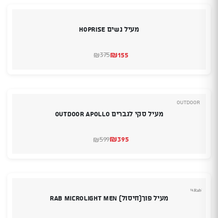
מעיל נשים Hoprise
₪
155
375
₪
המחיר
המחיר
הנוכחי
המקורי
היה:
הוא:
₪375.
₪155.
Outdoor
מעיל סקי לגברים Outdoor Apollo
₪
395
599
₪
המחיר
המחיר
הנוכחי
המקורי
היה:
הוא:
₪599.
₪395.
מעיל פוך(חיסול) Rab Microlight Men