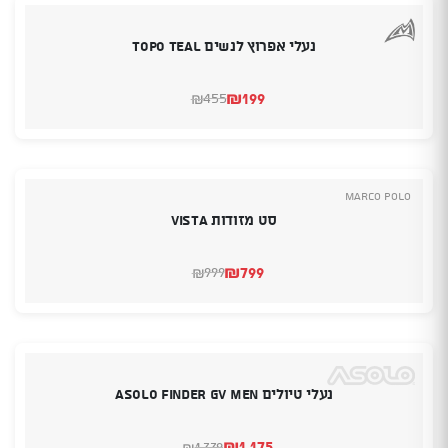
נעלי אפרוץ לנשים Topo Teal
₪
199
455
₪
המחיר
המחיר
הנוכחי
המקורי
היה:
הוא:
₪455.
₪199.
Marco Polo
סט מזודות VISTA
₪
799
999
₪
המחיר
המחיר
הנוכחי
המקורי
היה:
הוא:
₪999.
₪799.
נעלי טיולים ASOLO Finder GV Men
₪
1,175
1,339
₪