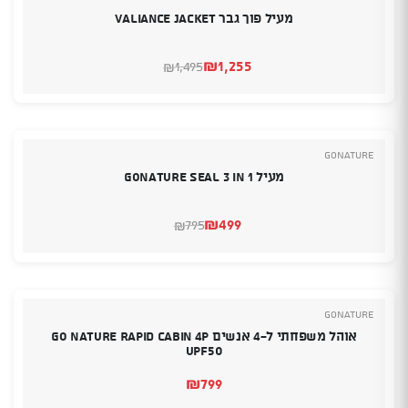
מעיל פוך גבר Valiance Jacket
₪
1,255
1,495
₪
המחיר
המחיר
הנוכחי
המקורי
היה:
הוא:
₪1,495.
₪1,255.
GoNature
מעיל GONATURE SEAL 3 IN 1
₪
499
795
₪
המחיר
המחיר
הנוכחי
המקורי
היה:
הוא:
₪795.
₪499.
GoNature
אוהל משפחתי ‏ל-4 אנשים Go Nature Rapid Cabin 4P
UPF50
₪
799