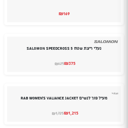
₪
169
נעלי ריצת שטח SALOMON SPEEDCROSS 5
₪
375
625
₪
המחיר
המחיר
הנוכחי
המקורי
היה:
הוא:
₪625.
₪375.
מעיל פוך לנשים Rab Women’s Valiance Jacket
₪
1,215
1,725
₪
המחיר
המחיר
הנוכחי
המקורי
היה:
הוא: