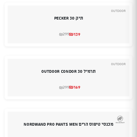
Outdoor
תיק 30 PECKER
₪
139
299
₪
המחיר
המחיר
הנוכחי
המקורי
היה:
הוא:
₪299.
₪139.
Outdoor
תרמיל OUTDOOR CONDOR 30
₪
169
299
₪
המחיר
המחיר
הנוכחי
המקורי
היה:
הוא:
₪299.
₪169.
מכנסי טיפוס הרים Nordwand pro pants men