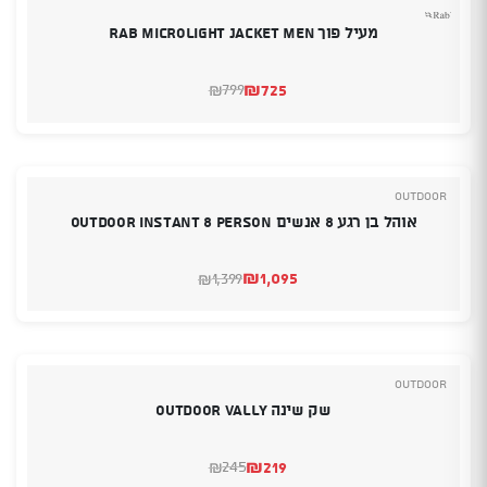
מעיל פוך Rab Microlight Jacket Men
₪
725
799
₪
המחיר
המחיר
הנוכחי
המקורי
היה:
הוא:
₪799.
₪725.
Outdoor
אוהל בן רגע 8 אנשים OUTDOOR INSTANT 8 PERSON
₪
1,095
1,399
₪
המחיר
המחיר
הנוכחי
המקורי
היה:
הוא:
₪1,095.
₪1,399.
Outdoor
שק שינה OUTDOOR VALLY
₪
219
245
₪
המחיר
המחיר