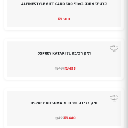
כרטיס מתנה בשווי 300 Alpinestyle Gift Card
₪
300
תיק רכיבה OSPREY KATARI 7L
₪
455
499
₪
המחיר
המחיר
הנוכחי
המקורי
היה:
הוא:
₪499.
₪455.
תיק רכיבה נשים OSPREY KITSUMA 7L
₪
440
499
₪
המחיר
המחיר
הנוכחי
המקורי