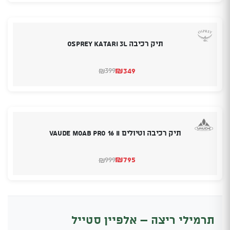
היה:
הוא:
₪440.
₪499.
תיק רכיבה OSPREY KATARI 3L
₪
349
399
₪
המחיר
המחיר
הנוכחי
המקורי
היה:
הוא:
₪399.
₪349.
תיק רכיבה וטיולים VAUDE Moab Pro 16 II
₪
795
999
₪
המחיר
המחיר
הנוכחי
המקורי
היה:
הוא:
₪999.
₪795.
תרמילי ריצה – אלפיין סטייל