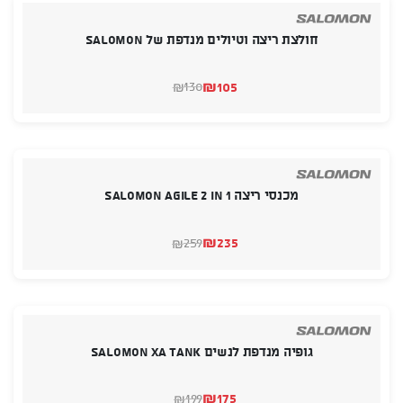
חולצת ריצה וטיולים מנדפת של SALOMON
₪
105
130
₪
המחיר
המחיר
הנוכחי
המקורי
היה:
הוא:
₪130.
₪105.
מכנסי ריצה SALOMON AGILE 2 IN 1
₪
235
259
₪
המחיר
המחיר
הנוכחי
המקורי
היה:
הוא:
₪259.
₪235.
גופיה מנדפת לנשים SALOMON XA TANK
₪
175
199
₪