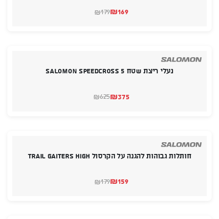
₪
169
179
₪
המחיר
המחיר
הנוכחי
המקורי
היה:
הוא:
₪179.
₪169.
נעלי ריצת שטח SALOMON SPEEDCROSS 5
₪
375
625
₪
המחיר
המחיר
הנוכחי
המקורי
היה:
הוא:
₪625.
₪375.
חותלות גבוהות להגנה על הקרסול TRAIL GAITERS HIGH
₪
159
179
₪
המחיר
המחיר
הנוכחי
המקורי
היה:
הוא:
₪179.
₪159.