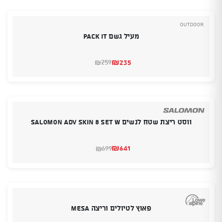
₪655.
₪355.
Outdoor
מעיל גשם Pack it
₪
235
259
₪
המחיר
המחיר
הנוכחי
המקורי
היה:
הוא:
₪259.
₪235.
ווסט ריצת שטח לנשים SALOMON ADV SKIN 8 SET W
₪
641
699
₪
המחיר
המחיר
הנוכחי
המקורי
היה:
הוא:
₪699.
₪641.
פאוץ לטיולים וריצה Mesa