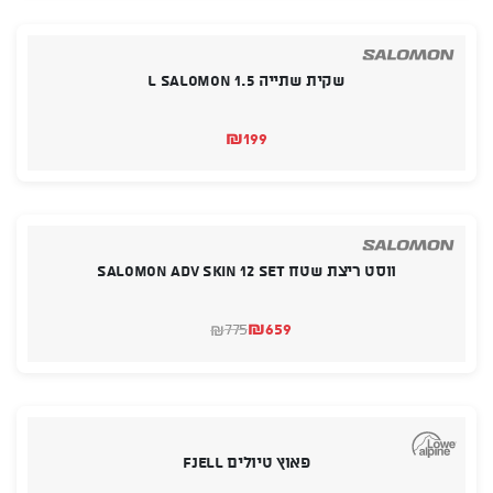
₪99.
₪92.
שקית שתייה 1.5 L SALOMON
₪
199
ווסט ריצת שטח SALOMON ADV SKIN 12 SET
₪
659
775
₪
המחיר
המחיר
הנוכחי
המקורי
היה:
הוא:
₪775.
₪659.
פאוץ טיולים Fjell