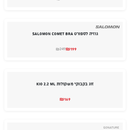
המחיר
המחיר
הנוכחי
המקורי
היה:
הוא:
₪109.
₪92.
גוזיה לספורט SALOMON COMET BRA
₪
199
249
₪
המחיר
המחיר
הנוכחי
המקורי
היה:
הוא:
₪249.
₪199.
זוג בקבוקי משקולות KIO 2.2 ML
₪
169
GoNature