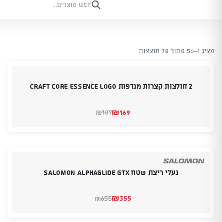
מציג 1–50 מתוך 78 תוצאות
2 חולצות קצרות מנדפות CRAFT Core Essence Logo
₪
169
189
₪
המחיר
המחיר
הנוכחי
המקורי
היה:
הוא:
₪189.
₪169.
נעלי ריצת שטח SALOMON Alphaglide GTX
₪
355
655
₪
המחיר
המחיר
הנוכחי
המקורי
היה:
הוא: