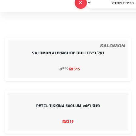
נקה הכל
נעל ריצת שטח Salomon Alphaglide
₪
315
599
₪
המחיר
המחיר
הנוכחי
המקורי
היה:
הוא:
₪599.
₪315.
פנס ראש PETZL TIKKINA 300LUM
₪
219