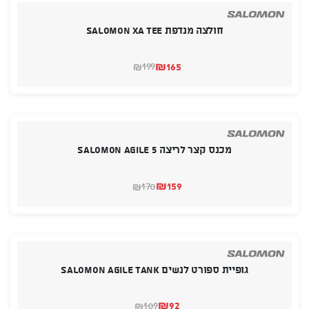
חולצה מנדפת SALOMON XA TEE
₪
165
199
₪
המחיר
המחיר
הנוכחי
המקורי
היה:
הוא:
₪199.
₪165.
מכנס קצר לריצה SALOMON AGILE 5
₪
159
170
₪
המחיר
המחיר
הנוכחי
המקורי
היה:
הוא:
₪170.
₪159.
גופיית ספורט לנשים SALOMON AGILE TANK
₪
92
109
₪