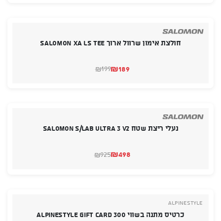
היה:
הוא:
₪299.
₪215.
חולצת אימון שרוול ארוך SALOMON XA LS TEE
₪
189
199
₪
המחיר
המחיר
הנוכחי
המקורי
היה:
הוא:
₪189.
₪199.
נעלי ריצת שטח Salomon S/LAB Ultra 3 v2
₪
498
925
₪
המחיר
המחיר
הנוכחי
המקורי
היה:
הוא:
₪498.
₪925.
Alpinestyle
כרטיס מתנה בשווי 300 Alpinestyle Gift Card