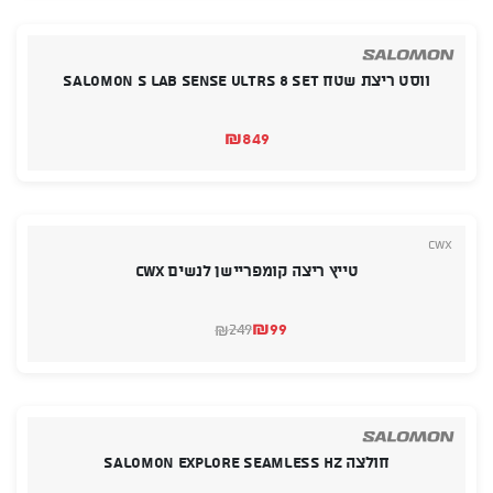
ווסט ריצת שטח SALOMON S LAB sense ultrs 8 set
₪
849
CWX
טייץ ריצה קומפריישן לנשים Cwx
₪
99
249
₪
המחיר
המחיר
הנוכחי
המקורי
היה:
הוא:
₪249.
₪99.
חולצה SALOMON EXPLORE SEAMLESS HZ