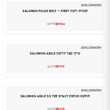
חגורת ריצה Salomon Pulse Belt – Fiery
₪
184
195
₪
המחיר
המחיר
הנוכחי
המקורי
היה:
הוא:
₪184.
₪195.
טייץ קצר לריצה SALOMON AGILE
₪
199
219
₪
המחיר
המחיר
הנוכחי
המקורי
היה:
הוא:
₪219.
₪199.
חולצה מנדפת לנשים SALOMON AGILE SS TEE
₪
110
135
₪