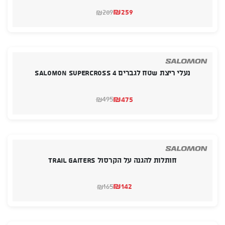
₪
259
289
₪
המחיר
המחיר
הנוכחי
המקורי
היה:
הוא:
₪289.
₪259.
נעלי ריצת שטח לגברים SALOMON Supercross 4
₪
475
495
₪
המחיר
המחיר
הנוכחי
המקורי
היה:
הוא:
₪495.
₪475.
חותלות להגנה על הקרסול TRAIL GAITERS
₪
142
165
₪
המחיר
המחיר
הנוכחי
המקורי
היה:
הוא:
₪165.
₪142.