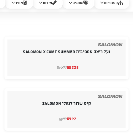
קטגוריות
מותגים
מידות
מחיר
נעל ריצה אמפיבית SALOMON X COMF SUMMER
₪
335
599
₪
המחיר
המחיר
הנוכחי
המקורי
היה:
הוא:
₪599.
₪335.
קיט שרוך לנעלי SALOMON
₪
92
99
₪
המחיר
המחיר
הנוכחי
המקורי
היה:
הוא: