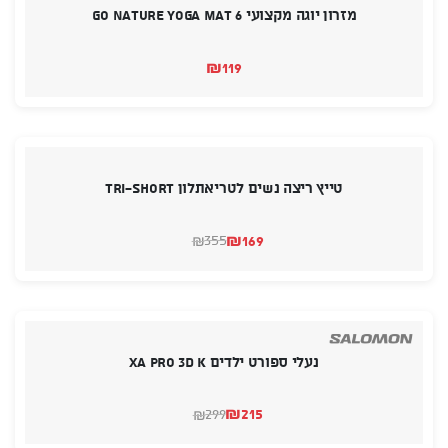
מזרון יוגה מקצועי GO NATURE Yoga Mat 6
₪
119
טייץ ריצה נשים לטריאתלון TRI-SHORT
₪
169
355
₪
המחיר
המחיר
הנוכחי
המקורי
היה:
הוא:
₪355.
₪169.
נעלי ספורט ילדים XA PRO 3D K
₪
215
299
₪
המחיר
המחיר
הנוכחי
המקורי