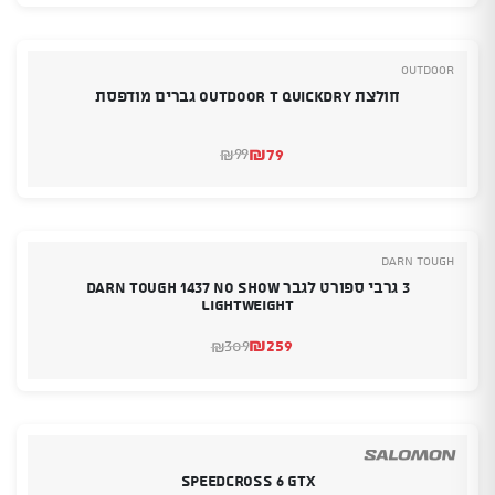
היה:
הוא:
₪559.
₪269.
Outdoor
חולצת Outdoor T Quickdry גברים מודפסת
₪
79
99
₪
המחיר
המחיר
הנוכחי
המקורי
היה:
הוא:
₪99.
₪79.
DARN TOUGH
3 גרבי ספורט לגבר DARN TOUGH 1437 No Show
Lightweight
₪
259
309
₪
המחיר
המחיר
הנוכחי
המקורי
היה:
הוא:
₪309.
₪259.
SPEEDCROSS 6 GTX