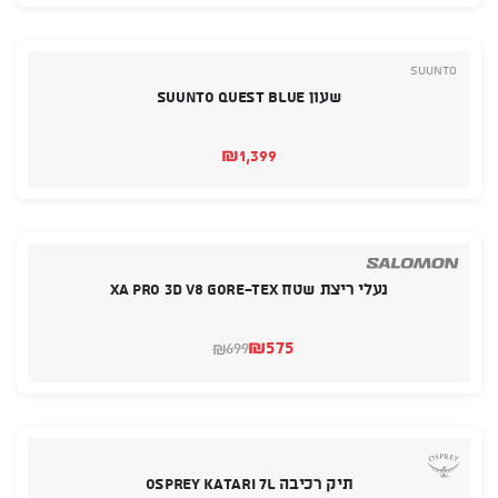
היה:
הוא:
₪149.
₪139.
Suunto
שעון SUUNTO QUEST BLUE
₪
1,399
נעלי ריצת שטח XA PRO 3D V8 GORE-TEX
₪
575
699
₪
המחיר
המחיר
הנוכחי
המקורי
היה:
הוא:
₪575.
₪699.
תיק רכיבה OSPREY KATARI 7L