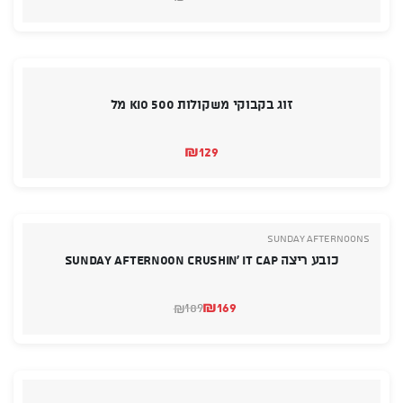
המחיר
המחיר
הנוכחי
המקורי
היה:
הוא:
₪199.
₪175.
זוג בקבוקי משקולות KIO 500 מל
₪
129
SUNDAY AFTERNOONS
כובע ריצה SUNDAY AFTERNOON Crushin’ It Cap
₪
169
189
₪
המחיר
המחיר
הנוכחי
המקורי
היה:
הוא:
₪189.
₪169.