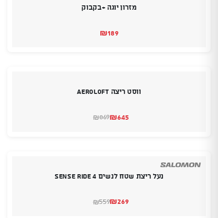
מזרון יוגה +בקבוק
₪
189
ווסט ריצה AEROLOFT
₪
645
869
₪
המחיר
המחיר
הנוכחי
המקורי
היה:
הוא:
₪869.
₪645.
נעל ריצת שטח לנשים SENSE RIDE 4
₪
269
559
₪
המחיר
המחיר
הנוכחי
המקורי