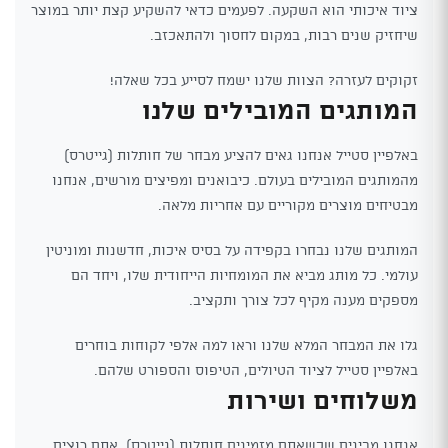
ציוד איכותי הוא השקעה. לפעמים כדאי להשקיע קצת יותר במוצר
שיחזיק שנים רבות, במקום לחסוך ולהתאכזב.
זקוקים לעזרה? הצוות שלנו ישמח לסייע בכל שאלה!
המותגים המובילים שלנו
באלפיין סטייל אנחנו גאים להציע מבחר של חותלות (גייטרס)
מהמותגים המובילים בעולם. כיבואנים ומפיצים מורשים, אנחנו
מבטיחים מוצרים מקוריים עם אחריות מלאה.
המותגים שלנו נבחרו בקפידה על בסיס איכות, חדשנות ומוניטין
עולמי. כל מותג מביא את המומחיות הייחודית שלו, ויחד הם
מספקים מענה מקיף לכל צורך ותקציב.
גלו את המבחר המלא שלנו וראו למה אלפי לקוחות בוחרים
באלפיין סטייל לציוד הטיולים, הטיפוס והספורט שלהם.
משלוחים ושירות
אנחנו מבינים שכשאתם מזמינים חותלות (גייטרס), אתם רוצים