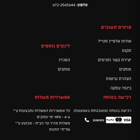
טלפון:
072-2505044
פרטים חשובים
אודות אלפיין סטייל
לינקים נוספים
תקנון
יצירת קשר וסניפים
המגזין
מותגים
מותגים
הצהרת נגישות
ביטול עסקה
רכישה בטוחה
אפשרויות משלוח
רכישה בטוחה ומאובטחת באמצעות:
כל אפשרויות המשלוח נתבצעות ע"י
HFD - 4-6 ימי עסקים
Diners
Mastercard
PayPal
Visa
משלוח מהיר עד הבית - מבוצע ע"י
שליחי החנות