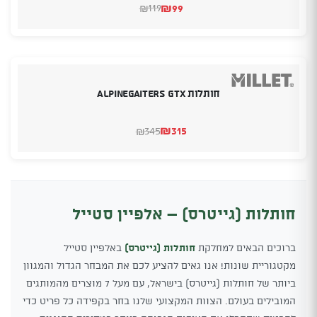
₪
99
119
₪
המחיר
המחיר
הנוכחי
המקורי
היה:
הוא:
₪119.
₪99.
חותלות Alpinegaiters Gtx
₪
315
345
₪
המחיר
המחיר
הנוכחי
המקורי
היה:
הוא:
₪345.
₪315.
חותלות (גייטרס) – אלפיין סטייל
ברוכים הבאים למחלקת
חותלות (גייטרס)
באלפיין סטייל
מקטגוריית שונות! אנו גאים להציע לכם את המבחר הגדול והמגוון
ביותר של חותלות (גייטרס) בישראל, עם מעל 7 מוצרים מהמותגים
המובילים בעולם. הצוות המקצועי שלנו בחר בקפידה כל פריט כדי