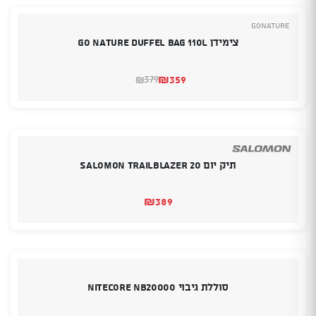
GoNature
צימידן Go Nature Duffel Bag 110L
₪
359
379
₪
המחיר
המחיר
הנוכחי
המקורי
היה:
הוא:
₪379.
₪359.
תיק יום SALOMON TRAILBLAZER 20
₪
389
סוללת גיבוי Nitecore NB20000