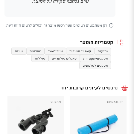
טרם נכתבה סקירה על המוצר.
רק משתמשים רשומים אשר רכשו מוצר זה יכולים לרשום חוות דעת.
קטגוריות המוצר
נסיעות
קמפינג וטיולים
ציוד לממד
גאגדטים
שונות
מטענים-תקשורת
פאנלים סולאריים
סוללות
מטענים לטלפונים
נרכשים לעיתים קרובות יחד
YUKON
GoNature