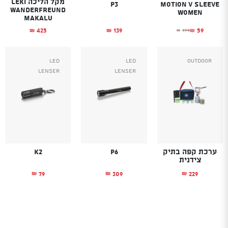
מקל הליכה LEKI
P3
Motion V Sleeve
WANDERFREUND
Women
MAKALU
139
59
425
179
₪
₪
₪
₪
המחיר הנוכחי הוא: ₪59.
המחיר המקורי היה: ₪179.
Led
Led
Outdoor
Lenser
Lenser
ערכת קפה בתיק
P6
K2
צידנית
79
309
229
₪
₪
₪