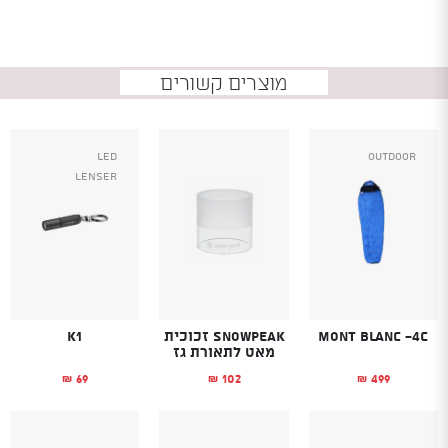
מוצרים קשורים
Led
Outdoor
Lenser
Mont Blanc -4C
SnowPeak זכוכית
K1
מאט לתאורת גז
69
102
499
₪
₪
₪