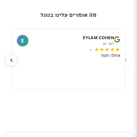
מה אומרים עלינו בגוגל
I
EYLAM COHEN
E
לפני יום
ל
★
★
★
★
★
★
★
✓
אחלה חנות
מוכר
לפי 
מאוד