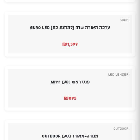
Guro
ערכת תאורת שדה (לתחנת כח) GURO LED
₪
1,599
Led Lenser
פנס ראש נטען MH11
₪
895
Outdoor
מנורה+מאורר נטען OUTDOOR