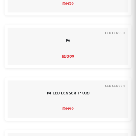
₪
139
Led Lenser
P6
₪
309
Led Lenser
פנס יד P4 LED LENSER
₪
199