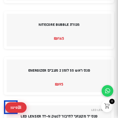
היה:
הוא:
₪415.
₪395.
מנורת Nitecore Bubble
₪
165
פנס ראש 55 לומן 2 מצבים Energizer
₪
95
0
סינון
Led Lenser
פנס יד מקצועי לחיבור לנשק LED LENSER TT-N