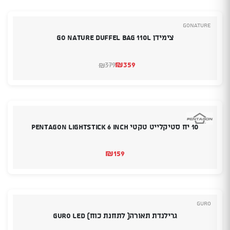
₪199.
₪169.
GoNature
צימידן Go Nature Duffel Bag 110L
₪
359
379
₪
המחיר
המחיר
הנוכחי
המקורי
היה:
הוא:
₪379.
₪359.
10 יח סטיקלייט טקטי PENTAGON LIGHTSTICK 6 INCH
₪
159
Guro
גרילנדת תאורה( לתחנת כוח) GURO LED