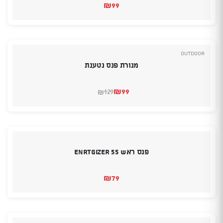
₪
99
Outdoor
מנורת פנס נטענת
₪
99
129
₪
המחיר
המחיר
הנוכחי
המקורי
היה:
הוא:
₪129.
₪99.
פנס ראש ENRTGIZER 55
₪
79