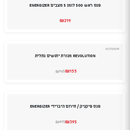
פנס ראש 500 לומן 5 מצבים Energizer
₪
219
Outdoor
Revolution מנורת יתושים נתלית
₪
155
165
₪
המחיר
המחיר
הנוכחי
המקורי
היה:
הוא:
₪155.
₪165.
פנס פיקניק / חירום היברידי Energizer
₪
395
415
₪
המחיר
המחיר
הנוכחי
המקורי