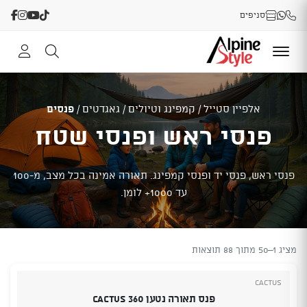
סניפים
אלפיין סטייל
/
קמפינג וטיולים
/
גאגדטים
/
פנסים
פנסי ראש ופנסי שטח
פנסי ראש, פנסי יד ופנסי קמפינג. תאורה אמינה בכל מצב, מ-100
עד 1000+ לומן.
מציג 1–50 מתוך 88 תוצאות
Cactus
פנס תאורה נטען CACTUS 360