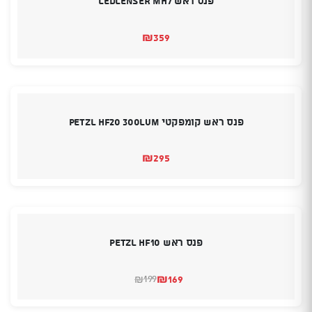
פנס ראש LEDLENSER MH7
₪
359
פנס ראש קומפקטי PETZL HF20 300LUM
₪
295
פנס ראש PETZL HF10
₪
169
199
₪
המחיר
המחיר
הנוכחי
המקורי
היה:
הוא: