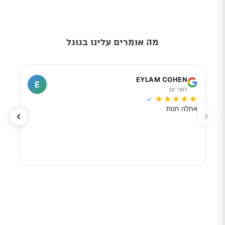
מה אומרים עלינו בגוגל
I
EYLAM COHEN
E
לפני יום
ל
★
★
★
★
★
★
★
✓
אחלה חנות
מוכר
לפי 
מאוד