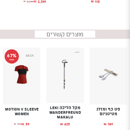
2,399
115
2,599
₪
₪
₪
המחיר הנוכחי הוא: ₪2,399.
המחיר המקורי היה: ₪2,599.
מוצרים קשורים
67%
Bask
הנחה
מקל הליכה LEKI
סט כף ומזלג
Motion V Sleeve
WANDERFREUND
מטיטניום
Women
MAKALU
59
189
425
179
₪
₪
₪
₪
המחיר הנוכחי הו
המחיר המקורי היה