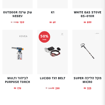
White Gas Stove
K1
שק שינה Outdoor
Negev
GS-010R
109
69
899
119
₪
₪
₪
₪
המחיר הנוכחי הוא
המחיר המקורי היה
50%
Kovea
הנחה
מקל הליכה SUPER
Lucido TX1 belt
לביהור MULTI
PURPOSE TORCH
MICRO
179
299
325
599
₪
₪
₪
₪
המחיר הנוכחי הוא: ₪299.
המחיר המקורי היה: ₪599.