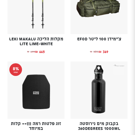
צ'ימידן 100 ליטר EFOD
מקלות הליכה LEKI Makalu
Lite lime-white
665
369
699
385
₪
₪
₪
₪
המחיר הנוכחי הוא: ₪369.
המחיר המקורי היה: ₪385.
המחיר הנוכחי הוא: ₪665.
המחיר המקורי היה: ₪699.
8%
הנחה
בקבוק מים נירוסטה
זוג פלטות רמה ןןן++ קלות
360Degrees 1000ML
במיוחד