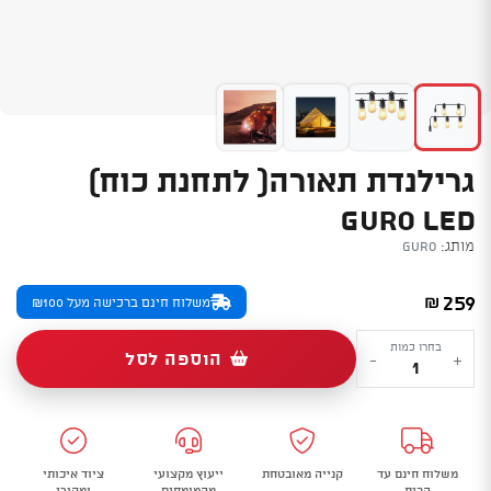
גרילנדת תאורה( לתחנת כוח)
GURO LED
מותג:
Guro
259
₪
משלוח חינם ברכישה מעל ₪100
כמות
בחרו כמות
הוספה לסל
-
+
של
גרילנדת
תאורה(
לתחנת
משלוח חינם עד
קנייה מאובטחת
ייעוץ מקצועי
ציוד איכותי
כוח)
הבית
מהמומחים
ומקורי