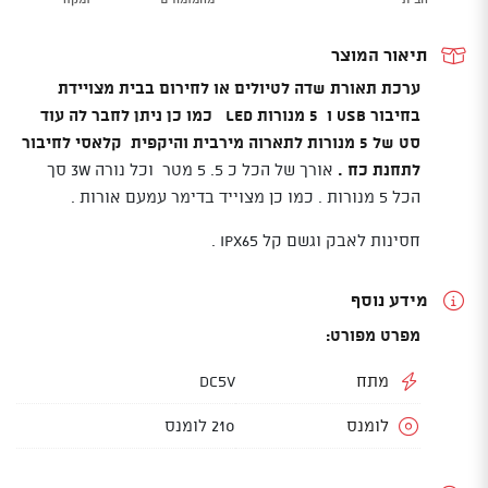
GURO
LED
תיאור המוצר
ערכת תאורת שדה לטיולים או לחירום בבית מצויידת
בחיבור USB ו 5 מנורות LED כמו כן ניתן לחבר לה עוד
סט של 5 מנורות לתארוה מירבית והיקפית קלאסי לחיבור
לתחנת כח .
אורך של הכל כ 5. 5 מטר וכל נורה 3W סך
הכל 5 מנורות . כמו כן מצוייד בדימר עמעם אורות .
חסינות לאבק וגשם קל IPX65 .
מידע נוסף
מפרט מפורט:
מתח
DC5V
לומנס
210 לומנס