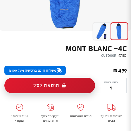
MONT BLANC -4C
מותג:
Outdoor
499
₪
משלוח חינם ברכישה מעל ₪100
כמות
בחרו כמות
הוספה לסל
-
+
של
Mont
Blanc
-4C
משלוח חינם עד
קנייה מאובטחת
ייעוץ מקצועי
ציוד איכותי
הבית
מהמומחים
ומקורי