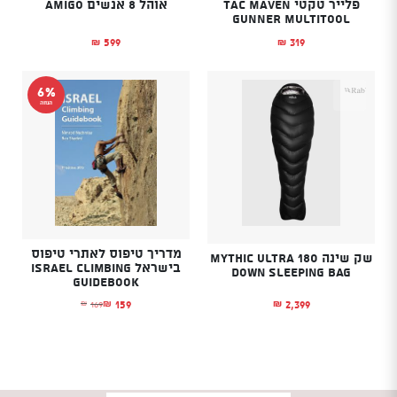
פלייר טקטי TAC MAVEN
אוהל 8 אנשים AMIGO
GUNNER MULTITOOL
599
319
₪
₪
6%
הנחה
מדריך טיפוס לאתרי טיפוס
שק שינה Mythic Ultra 180
בישראל Israel Climbing
Down Sleeping Bag
Guidebook
2,399
159
169
₪
₪
₪
המחיר הנוכחי הוא: ₪159.
המחיר המקורי היה: ₪169.