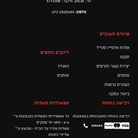
תד: 20536 מיקוד: 6713308
טלפון:
072-2505044
פרטים חשובים
אודות אלפיין סטייל
לינקים נוספים
תקנון
יצירת קשר וסניפים
המגזין
מותגים
מותגים
הצהרת נגישות
ביטול עסקה
רכישה בטוחה
אפשרויות משלוח
רכישה בטוחה ומאובטחת באמצעות:
כל אפשרויות המשלוח נתבצעות ע"י
HFD - 4-6 ימי עסקים
Diners
Mastercard
PayPal
Visa
משלוח מהיר עד הבית - מבוצע ע"י
שליחי החנות