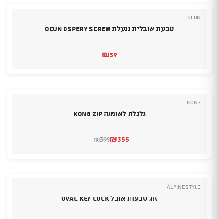
Ocun
טבעת אובלית ננעלת Ocun Ospery Screw
₪
59
Kong
גלגלת לאומגה KONG ZIP
₪
355
399
₪
המחיר
המחיר
הנוכחי
המקורי
היה:
הוא:
₪399.
₪355.
Alpinestyle
זוג טבעות אובל OVAL KEY LOCK