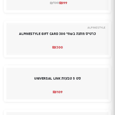
₪
99
100
₪
המחיר
המחיר
הנוכחי
המקורי
היה:
הוא:
₪100.
₪99.
Alpinestyle
כרטיס מתנה בשווי 300 Alpinestyle Gift Card
₪
300
סט 5 טבעות Universal Link
₪
109