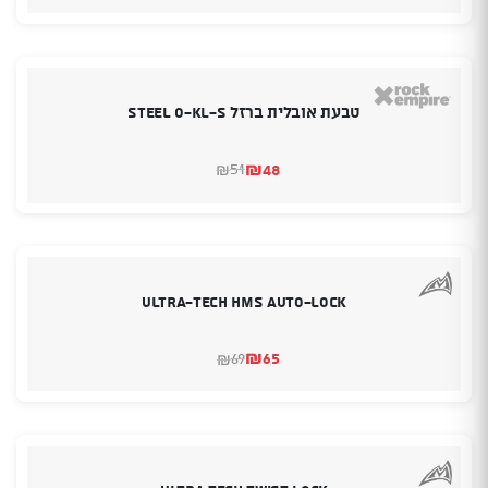
הנוכחי
המקורי
היה:
הוא:
₪55.
₪49.
טבעת אובלית ברזל Steel O-KL-S
₪
48
51
₪
המחיר
המחיר
הנוכחי
המקורי
היה:
הוא:
₪48.
₪51.
Ultra-Tech HMS Auto-Lock
₪
65
69
₪
המחיר
המחיר
הנוכחי
המקורי
היה:
הוא:
₪69.
₪65.