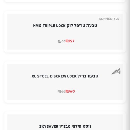
היה:
הוא:
₪269.
₪249.
Alpinestyle
טבעת טריפל לוק HMS TRIPLE LOCK
₪
57
63
₪
המחיר
המחיר
הנוכחי
המקורי
היה:
הוא:
₪63.
₪57.
טבעת ברזל XL Steel D Screw Lock
₪
60
66
₪
המחיר
המחיר
הנוכחי
המקורי
היה:
הוא:
₪60.
₪66.
ווסט חילוץ מבניין SKYSAVER