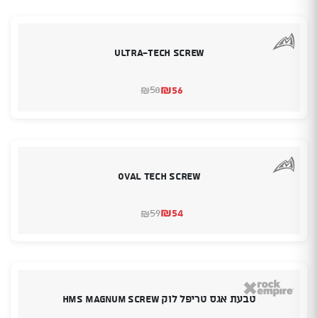
₪63.
₪62.
Ultra-Tech Screw
₪
56
58
₪
המחיר
המחיר
הנוכחי
המקורי
היה:
הוא:
₪58.
₪56.
Oval Tech Screw
₪
54
59
₪
המחיר
המחיר
הנוכחי
המקורי
היה:
הוא:
₪59.
₪54.
טבעת אגס טריפל לוק HMS Magnum Screw