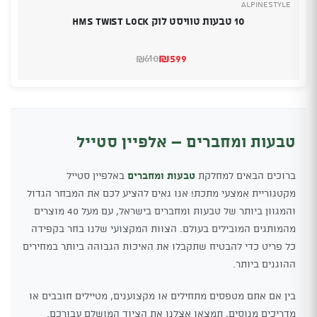
Alpinestyle
10 טבעות טוויסט לוק HMS TWIST LOCK
₪
599
610
₪
המחיר
המחיר
הנוכחי
המקורי
היה:
הוא:
₪599.
₪610.
טבעות ומחברים – אלפיין סטייל
ברוכים הבאים למחלקת
טבעות ומחברים
באלפיין סטייל
מקטגוריית אמצעי מתכת! אנו גאים להציע לכם את המבחר הגדול
והמגוון ביותר של טבעות ומחברים בישראל, עם מעל 40 מוצרים
מהמותגים המובילים בעולם. הצוות המקצועי שלנו בחר בקפידה
כל פריט כדי להבטיח שתקבלו את האיכות הגבוהה ביותר במחירים
ההוגנים ביותר.
בין אם אתם מטפסים מתחילים או מקצוענים, מטיילים חובבים או
מדריכים מנוסים, תמצאו אצלנו את הציוד המושלם עבורכם.