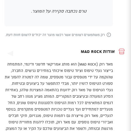
טרם נכתבה סקירה על המוצר.
רק משתמשים רשומים אשר רכשו מוצר זה יכולים לרשום חוות דעת.
אודות Mad Rock
מאד רוק (Mad Rock) הוא מותג אמריקאי חדשני ודינמי, המתמחה
בייצור נעלי טיפוס וציוד טיפוס איכותי במחירים נגישים. החברה,
שהוקמה על ידי מטפסים עבור מטפסים, שמה לה למטרה להפוך את
ספורט הטיפוס לזמין יותר, מבלי להתפשר על ביצועים ובטיחות.
נעלי הטיפוס של מאד רוק ידועות בהתאמה המצוינת שלהן, באחיזת
הסלע המעולה ובעיצובים המקוריים. המותג מציע מגוון רחב של
דגמים המתאימים לכל רמות הטיפוס ולסגנונות טיפוס שונים, החל
מנעליים למתחילים ועד נעליים טכניות למטפסים מתקדמים. בנוסף
לנעליים, מאד רוק מייצרת גם רתמות טיפוס, מגנזיום, תיקי חבלים
ואביזרי טיפוס נוספים. עם מאד רוק, תוכלו ליהנות מחוויית טיפוס
מרגשת ובטוחה, ולשפר את הביצועים שלכם על הקיר או על המצוק.