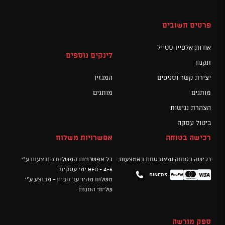
פרטים חשובים
אודות אלפיין סטייל
לינקים נוספים
תקנון
יצירת קשר וסניפים
המגזין
מותגים
מותגים
הצהרת נגישות
ביטול עסקה
רכישה בטוחה
אפשרויות משלוח
רכישה בטוחה ומאובטחת באמצעות:
כל אפשרויות המשלוח נתבצעות ע"י
HFD - 4-6 ימי עסקים
Diners
Mastercard
PayPal
Visa
משלוח מהיר עד הבית - מבוצע ע"י
שליחי החנות
ספק מורשה