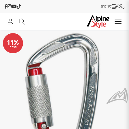
סניפים
11%
הנחה