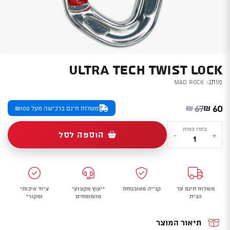
ULTRA TECH TWIST LOCK
מותג:
Mad Rock
המחיר הנוכחי הוא: ₪60.
המחיר המקורי היה: ₪67.
67
60
₪
₪
משלוח חינם ברכישה מעל ₪100
כמות
בחרו כמות
הוספה לסל
-
+
של
Ultra
Tech
Twist
משלוח חינם עד
קנייה מאובטחת
ייעוץ מקצועי
ציוד איכותי
Lock
הבית
מהמומחים
ומקורי
תיאור המוצר