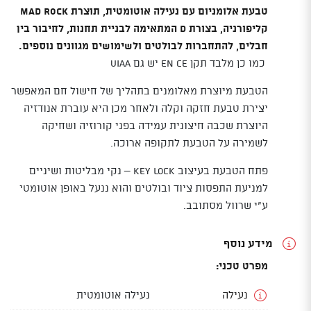
טבעת אלומניום עם נעילה אוטומטית, תוצרת Mad Rock
קליפורניה, בצורת D המתאימה לבניית תחנות, לחיבור בין
חבלים, להתחברות לבולטים ולשימושים מגוונים נוספים.
כמו כן מלבד תקן EN CE יש גם UIAA
הטבעת מיוצרת מאלומנים בתהליך של חישול חם המאפשר
יצירת טבעת חזקה וקלה ולאחר מכן היא עוברת אנודזיה
היוצרת שכבה חיצונית עמידה בפני קורוזיה ושחיקה
לשמירה על הטבעת לתקופה ארוכה.
פתח הטבעת בעיצוב key lock – נקי מבליטות ושיניים
למניעת התפסות ציוד ובולטים והוא ננעל באופן אוטומטי
ע"י שרוול מסתובב.
מידע נוסף
מפרט טכני:
נעילה
נעילה אוטומטית