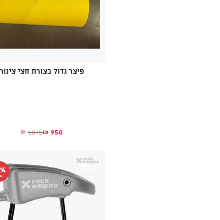
פיצר גדול בצורת חצי צינור
950
1,075
₪
₪
המחיר הנוכחי הו
המחיר המקורי היה
0%
הנ