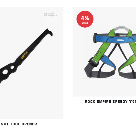
4%
הנחה
Rock Empir
Nut Tool opener