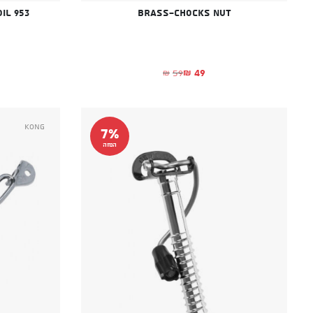
il 953
Brass-chocks nut
49
59
₪
₪
המחיר הנוכחי הוא: ₪49.
המחיר המקורי היה: ₪59.
Kong
7%
הנחה