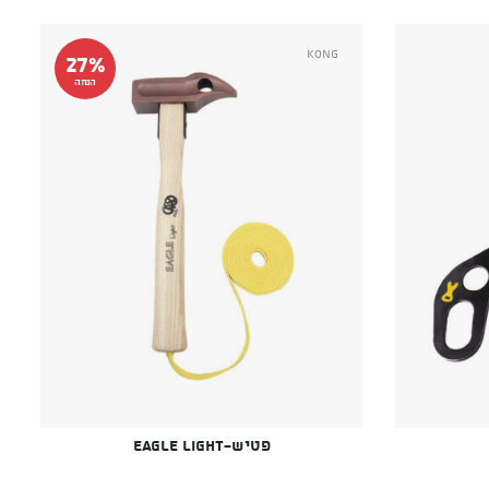
Kong
27%
הנחה
פטיש-Eagle Light