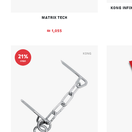
Matrix Tech
1,055
₪
י הוא: ₪109.
י היה: ₪119.
Kong
21%
הנחה