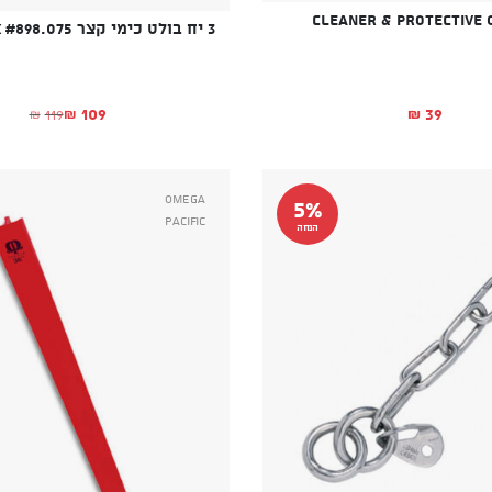
Cleaner & Protective O
3 יח בולט כימי קצר KONG Infix #898.075
109
39
119
₪
₪
₪
המחיר הנוכח
המחיר המקור
Omega
5%
Pacific
הנחה