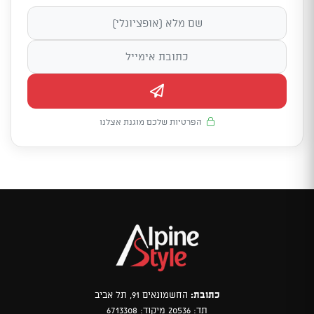
הפרטיות שלכם מוגנת אצלנו
כתובת:
החשמונאים 91, תל אביב
תד: 20536 מיקוד: 6713308