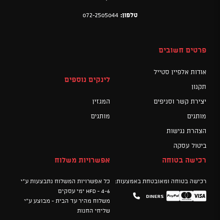
טלפון:
072-2505044
פרטים חשובים
אודות אלפיין סטייל
לינקים נוספים
תקנון
יצירת קשר וסניפים
המגזין
מותגים
מותגים
הצהרת נגישות
ביטול עסקה
רכישה בטוחה
אפשרויות משלוח
רכישה בטוחה ומאובטחת באמצעות:
כל אפשרויות המשלוח נתבצעות ע"י
HFD - 4-6 ימי עסקים
Diners
Mastercard
PayPal
Visa
משלוח מהיר עד הבית - מבוצע ע"י
שליחי החנות