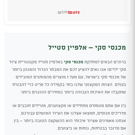
₪
495
599
₪
המחיר
המחיר
הנוכחי
המקורי
היה:
הוא:
₪599.
₪495.
מכנסי סקי – אלפיין סטייל
ברוכים הבאים למחלקת
מכנסי סקי
באלפיין סטייל מקטגוריית ציוד
סקי ילדים! אנו גאים להציע לכם את המבחר הגדול והמגוון ביותר
של מכנסי סקי בישראל, עם מעל 1 מוצרים מהמותגים המובילים
בעולם. הצוות המקצועי שלנו בחר בקפידה כל פריט כדי להבטיח
שתקבלו את האיכות הגבוהה ביותר במחירים ההוגנים ביותר.
בין אם אתם מטפסים מתחילים או מקצוענים, מטיילים חובבים או
מדריכים מנוסים, תמצאו אצלנו את הציוד המושלם עבורכם.
אנחנו מאמינים שציוד איכותי הוא ההשקעה הטובה ביותר – בין
אם מדובר בבטיחות, נוחות או ביצועים.