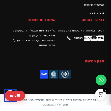
הצהרת נגישות
ביטול עסקה
רכישה בטוחה
אפשרויות משלוח
רכישה בטוחה ומאובטחת באמצעות:
כל אפשרויות המשלוח נתבצעות ע"י
HFD - 4-6 ימי עסקים
Diners
Mastercard
PayPal
Visa
משלוח מהיר עד הבית - מבוצע ע"י
שליחי החנות
ספק מורשה
0
סינון
כל הזכויות שמורות לאלפיין סטייל © 2026 |
סניפים ופרטי התקשרות
פותח ע"י
avniyay.in