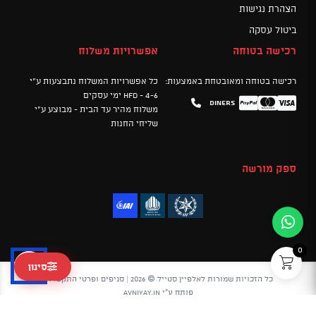
הצהרת נגישות
ביטול עסקה
רכישה בטוחה
אפשרויות משלוח
רכישה בטוחה ומאובטחת באמצעות:
כל אפשרויות המשלוח נתבצעות ע"י
HFD - 4-6 ימי עסקים
Diners
Mastercard
PayPal
Visa
משלוח מהיר עד הבית - מבוצע ע"י
שליחי החנות
ספק מורשה
0
סינון
כל הזכויות שמורות לאלפיין סטייל © 2026 |
סניפים ופרטי התקשרות
פותח ע"י
avniyay.in