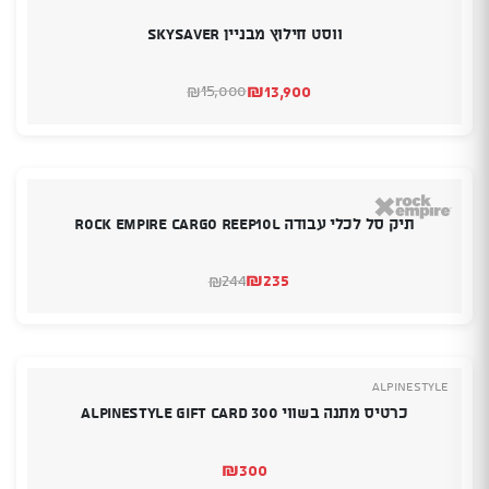
ווסט חילוץ מבניין SKYSAVER
₪
13,900
15,000
₪
המחיר
המחיר
הנוכחי
המקורי
היה:
הוא:
₪15,000.
₪13,900.
תיק סל לכלי עבודה ROCK EMPIRE CARGO REEP10L
₪
235
244
₪
המחיר
המחיר
הנוכחי
המקורי
היה:
הוא:
₪244.
₪235.
Alpinestyle
כרטיס מתנה בשווי 300 Alpinestyle Gift Card
₪
300