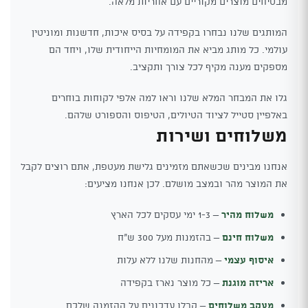
מבטיחים מוצרים מקוריים עם אחריות מלאה.
המותגים שלנו נבחרו בקפידה על בסיס איכות, חדשנות ומוניטין
עולמי. כל מותג מביא את המומחיות הייחודית שלו, ויחד הם
מספקים מענה מקיף לכל צורך ותקציב.
גלו את המבחר המלא שלנו וראו למה אלפי לקוחות בוחרים
באלפיין סטייל לציוד הטיולים, הטיפוס והספורט שלהם.
משלוחים ושירות
אנחנו מבינים שכשאתם מזמינים גלישת מעטפת, אתם רוצים לקבל
את המוצר מהר ובמצב מושלם. לכן אנחנו מציעים:
משלוח מהיר
– 1-3 ימי עסקים לכל הארץ
משלוח חינם
– בהזמנות מעל 300 ש"ח
איסוף עצמי
– מהחנות שלנו ללא עלות
אריזה מוגנת
– כל מוצר נארז בקפידה
מעקב משלוחים
– קבלו עדכונים על ההזמנה שלכם