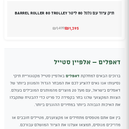
תיק ציוד עם גלגל 80 ליטר Barrel Roller 80 Trolley
₪
1,395
1,499
₪
המחיר
המחיר
הנוכחי
המקורי
היה:
הוא:
₪1,499.
₪1,395.
דאפלים – אלפיין סטייל
ברוכים הבאים למחלקת
דאפלים
באלפיין סטייל מקטגוריית תיקי
נסיעות! אנו גאים להציע לכם את המבחר הגדול והמגוון ביותר של
דאפלים בישראל, עם מעל 20 מוצרים מהמותגים המובילים בעולם.
הצוות המקצועי שלנו בחר בקפידה כל פריט כדי להבטיח שתקבלו
את האיכות הגבוהה ביותר במחירים ההוגנים ביותר.
בין אם אתם מטפסים מתחילים או מקצוענים, מטיילים חובבים או
מדריכים מנוסים, תמצאו אצלנו את הציוד המושלם עבורכם.