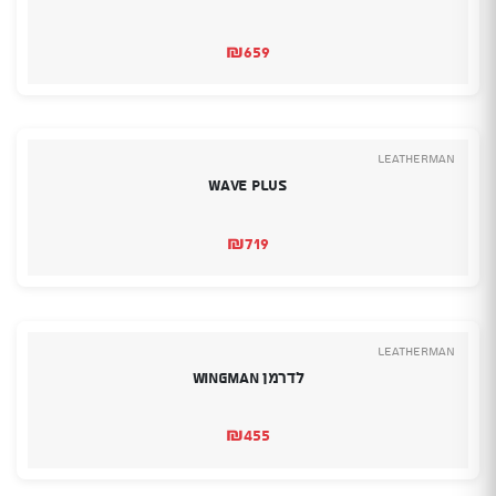
₪
659
Leatherman
wave plus
₪
719
Leatherman
לדרמן Wingman
₪
455