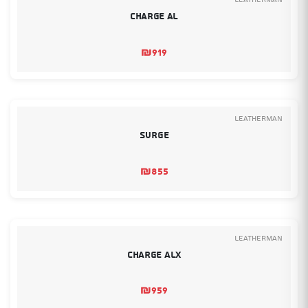
Charge AL
₪
919
Leatherman
Surge
₪
855
Leatherman
Charge ALX
₪
959