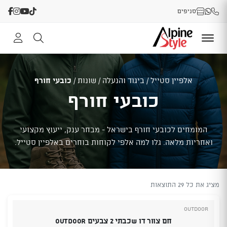
סניפים
אלפיין סטייל
/
ביגוד והנעלה
/
שונות
/
כובעי חורף
כובעי חורף
המומחים לכובעי חורף בישראל - מבחר ענק, ייעוץ מקצועי
ואחריות מלאה. גלו למה אלפי לקוחות בוחרים באלפיין סטייל.
מציג את כל 29 התוצאות
Outdoor
חם צוור דו שכבתי 2 צבעים OUTDOOR