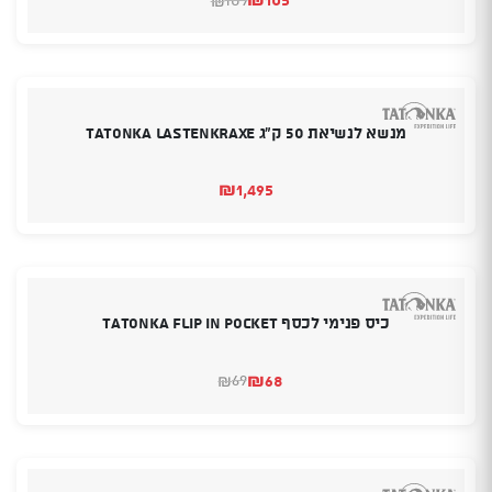
₪
המחיר
המחיר
הנוכחי
המקורי
היה:
הוא:
₪109.
₪105.
מנשא לנשיאת 50 ק"ג TATONKA LASTENKRAXE
₪
1,495
כיס פנימי לכסף TATONKA FLIP IN POCKET
₪
68
69
₪
המחיר
המחיר
הנוכחי
המקורי
היה:
הוא:
₪68.
₪69.