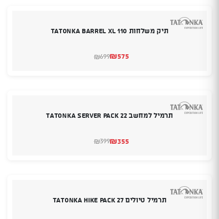
תיק משלחות TATONKA BARREL XL 110
₪
575
699
₪
המחיר
המחיר
הנוכחי
המקורי
היה:
הוא:
₪699.
₪575.
תרמיל למחשב TATONKA SERVER PACK 22
₪
355
399
₪
המחיר
המחיר
הנוכחי
המקורי
היה:
הוא:
₪399.
₪355.
תרמיל טיולים TATONKA HIKE PACK 27