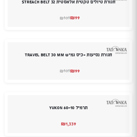
חגורת טיולים טקטית אלאסטית 32 STREACH BELT
₪
99
109
₪
המחיר
המחיר
הנוכחי
המקורי
היה:
הוא:
₪109.
₪99.
חגורת נסיעות +כיס גמיש TRAVEL BELT 30 MM
₪
99
109
₪
המחיר
המחיר
הנוכחי
המקורי
היה:
הוא:
₪109.
₪99.
תרמיל YUKON 60ּּ-10
₪
1,339