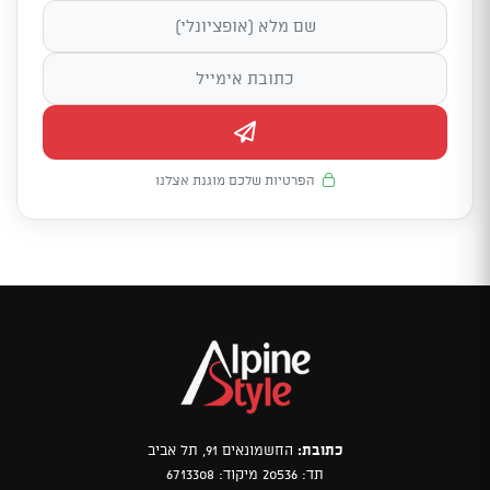
הפרטיות שלכם מוגנת אצלנו
כתובת:
החשמונאים 91, תל אביב
תד: 20536 מיקוד: 6713308