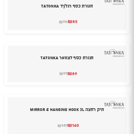
חגורת כסף רגל/יד TATONKA
₪
85
90
₪
המחיר
המחיר
הנוכחי
המקורי
היה:
הוא:
₪90.
₪85.
חגורת כסף לצוואר TATONKA
₪
89
99
₪
המחיר
המחיר
הנוכחי
המקורי
היה:
הוא:
₪89.
₪99.
תיק רחצה MIRROR & HANGING HOOK 3L
₪
140
149
₪
המחיר
המחיר
הנוכחי
המקורי