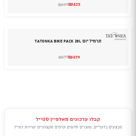
₪
425
685
₪
המחיר
המחיר
הנוכחי
המקורי
היה:
הוא:
₪685.
₪425.
תרמיל יום Tatonka Bike Pack 28L
₪
479
699
₪
המחיר
המחיר
הנוכחי
המקורי
היה:
הוא:
₪699.
₪479.
קבלו עדכונים מאלפיין סטייל
מבצעים בלעדיים, מוצרים חדשים וטיפים מקצועיים ישירות למייל