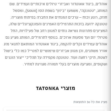
אוהלים, ביגוד אאוטדור ואביזרי טיולים איכותיים ועמידים. שם
המותג, "טטונקה", משמעו "ביזון" בשפת הסו (Sioux), ומסמל
חוזק, רוגע וכוח – ערכים המנחים את החברה בפיתוח מוצריה.
טטונקה ידועה בזכות התרמילים האמינים והפונקציונליים שלה,
המציעים פתרונות נשיאה נוחים למגוון רחב של פעילויות, החל
מטיולי יום ועד מסעות ארוכים. בנוסף לתרמילים, המותג מציע גם
אוהלים עמידים וקלים להקמה, ביגוד אאוטדור המותאם לתנאי מזג
אוויר משתנים, וכן מגוון אביזרים שימושיים למטייל כמו כלי בישול
לשטח, תיקי רחצה ועוד. טטונקה מקפידה על תהליכי ייצור הוגנים
ושקופים, ומציעה מוצרים בעלי תמורה מצוינת למחיר.
מוצרי TATONKA
מציג את כל 30 התוצאות