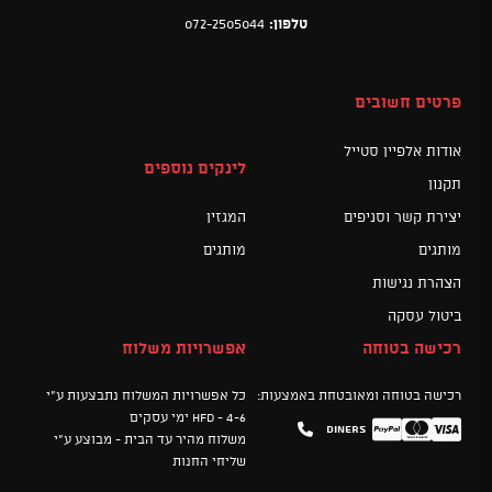
טלפון:
072-2505044
פרטים חשובים
אודות אלפיין סטייל
לינקים נוספים
תקנון
יצירת קשר וסניפים
המגזין
מותגים
מותגים
הצהרת נגישות
ביטול עסקה
רכישה בטוחה
אפשרויות משלוח
רכישה בטוחה ומאובטחת באמצעות:
כל אפשרויות המשלוח נתבצעות ע"י
HFD - 4-6 ימי עסקים
Diners
Mastercard
PayPal
Visa
משלוח מהיר עד הבית - מבוצע ע"י
שליחי החנות