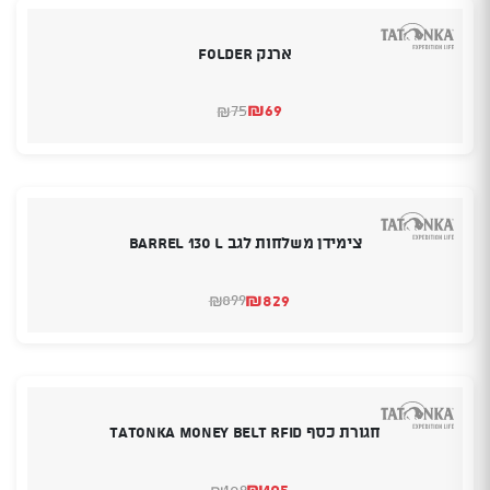
ארנק FOLDER
₪
69
75
₪
המחיר
המחיר
הנוכחי
המקורי
היה:
הוא:
₪75.
₪69.
צימידן משלחות לגב BARREL 130 L
₪
829
899
₪
המחיר
המחיר
הנוכחי
המקורי
היה:
הוא:
₪899.
₪829.
חגורת כסף TATONKA MONEY BELT RFID
₪
105
109