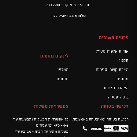
תד: 20536 מיקוד: 6713308
טלפון:
072-2505044
פרטים חשובים
אודות אלפיין סטייל
לינקים נוספים
תקנון
יצירת קשר וסניפים
המגזין
מותגים
מותגים
הצהרת נגישות
ביטול עסקה
רכישה בטוחה
אפשרויות משלוח
רכישה בטוחה ומאובטחת באמצעות:
כל אפשרויות המשלוח נתבצעות ע"י
HFD - 4-6 ימי עסקים
Diners
Mastercard
PayPal
Visa
משלוח מהיר עד הבית - מבוצע ע"י