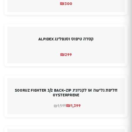
₪
300
קסדה טיפוס וסנפלינג ALPIDEX
₪
299
חליפת גלישה או לקניוניג SOORUZ FIGHTER 3/2 Back-Zip
Oysterprene
₪
1,399
1,599
₪
המחיר
המחיר
הנוכחי
המקורי
היה:
הוא:
₪1,599.
₪1,399.