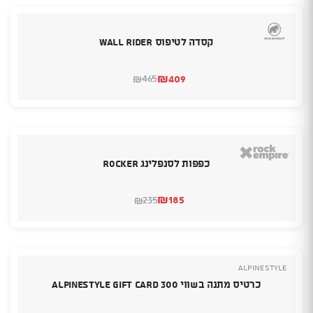
קסדה לטיפוס Wall rider
₪
409
465
₪
המחיר
המחיר
הנוכחי
המקורי
היה:
הוא:
₪409.
₪465.
כפפות לסנפלינג Rocker
₪
185
235
₪
המחיר
המחיר
הנוכחי
המקורי
היה:
הוא:
₪235.
₪185.
Alpinestyle
כרטיס מתנה בשווי 300 Alpinestyle Gift Card