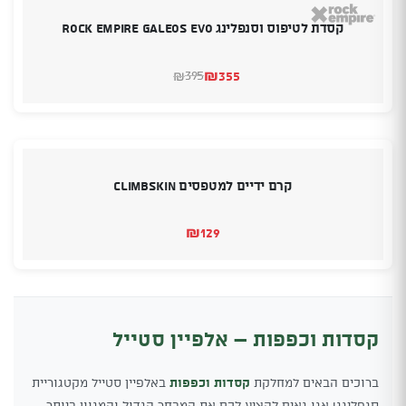
קסדת לטיפוס וסנפלינג ROCK EMPIRE GALEOS EVO
₪
355
395
₪
המחיר
המחיר
הנוכחי
המקורי
היה:
הוא:
₪395.
₪355.
קרם ידיים למטפסים Climbskin
₪
129
קסדות וכפפות – אלפיין סטייל
ברוכים הבאים למחלקת
קסדות וכפפות
באלפיין סטייל מקטגוריית
סנפלינג! אנו גאים להציע לכם את המבחר הגדול והמגוון ביותר