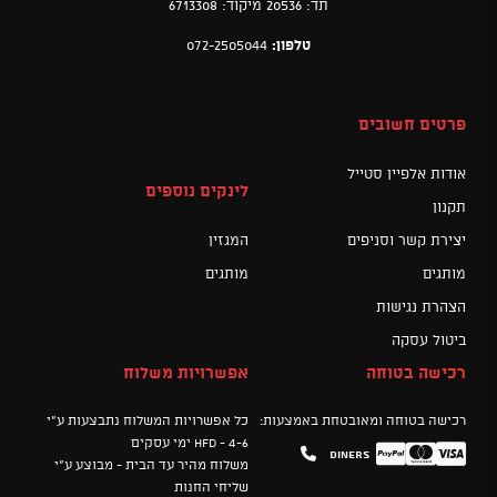
תד: 20536 מיקוד: 6713308
טלפון:
072-2505044
פרטים חשובים
אודות אלפיין סטייל
לינקים נוספים
תקנון
יצירת קשר וסניפים
המגזין
מותגים
מותגים
הצהרת נגישות
ביטול עסקה
רכישה בטוחה
אפשרויות משלוח
רכישה בטוחה ומאובטחת באמצעות:
כל אפשרויות המשלוח נתבצעות ע"י
HFD - 4-6 ימי עסקים
Diners
Mastercard
PayPal
Visa
משלוח מהיר עד הבית - מבוצע ע"י
שליחי החנות