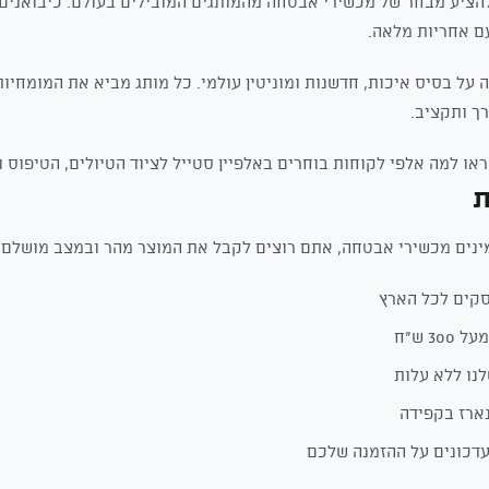
להציע מבחר של מכשירי אבטחה מהמותגים המובילים בעולם. כיבואנים 
ם אחריות מלאה.
 על בסיס איכות, חדשנות ומוניטין עולמי. כל מותג מביא את המומחיות 
ך ותקציב.
או למה אלפי לקוחות בוחרים באלפיין סטייל לציוד הטיולים, הטיפוס 
ת
נים מכשירי אבטחה, אתם רוצים לקבל את המוצר מהר ובמצב מושלם. ל
30 ש"ח
נו ללא עלות
ארז בקפידה
דכונים על ההזמנה שלכם