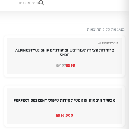
מציג את כל 8 התוצאות
Alpinestyle
2 יחידות פצירה לעור יבש וציפורניים ALPINESTYLE Shif
Shof
₪
95
109
₪
המחיר
המחיר
הנוכחי
המקורי
היה:
הוא:
₪109.
₪95.
מכשיר איבטוח אוטמטי לקירות טיפוס PERFECT DESCENT
₪
16,500