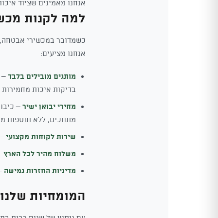
אנחנו מאמינים שציוד איכות
למה לקנות מכשי
כשמדובר במכשירי אבטחה, הב
אנחנו מציעים:
מותגים מובילים בלבד
– א
בדיקות איכות מחמירות ו
מחירי יבואן ישיר
– כיבוא
מתווכים, ללא תוספות מי
שירות לקוחות מקצועי
– 
משלוח מהיר לכל הארץ
– הז
מדיניות החזרות גמישה
– ל
המומחיות שלנו
עם ניסיון של שנים רבות בת