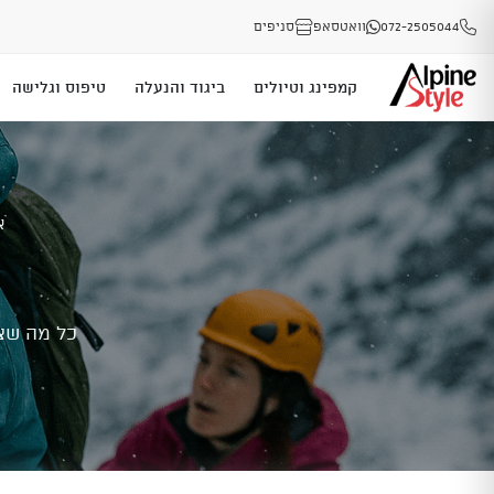
072-2505044
וואטסאפ
סניפים
קמפינג וטיולים
ביגוד והנעלה
טיפוס וגלישה
א
כל מה שצ