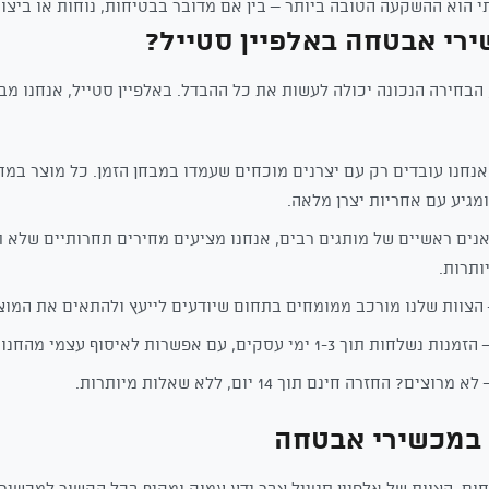
י הוא ההשקעה הטובה ביותר – בין אם מדובר בבטיחות, נוחות או ביצוע
רי אבטחה באלפיין סטייל?
חירה הנכונה יכולה לעשות את כל ההבדל. באלפיין סטייל, אנחנו מבי
נחנו עובדים רק עם יצרנים מוכחים שעמדו במבחן הזמן. כל מוצר ב
מגיע עם אחריות יצרן מלאה.
נים ראשיים של מותגים רבים, אנחנו מציעים מחירים תחרותיים שלא 
ותרות.
הצוות שלנו מורכב ממומחים בתחום שיודעים לייעץ ולהתאים את המו
מנות נשלחות תוך 1-3 ימי עסקים, עם אפשרות לאיסוף עצמי מהחנות.
א מרוצים? החזרה חינם תוך 14 יום, ללא שאלות מיותרות.
 במכשירי אבטחה
חום, הצוות של אלפיין סטייל צבר ידע עמוק ומקיף בכל הקשור למכשיר