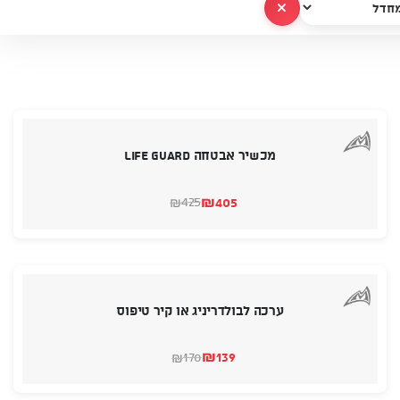
נקה הכל
מכשיר אבטחה Life guard
₪
405
425
₪
המחיר
המחיר
הנוכחי
המקורי
היה:
הוא:
₪405.
₪425.
ערכה לבולדריניג או קיר טיפוס
₪
139
170
₪
המחיר
המחיר
הנוכחי
המקורי
היה:
הוא: