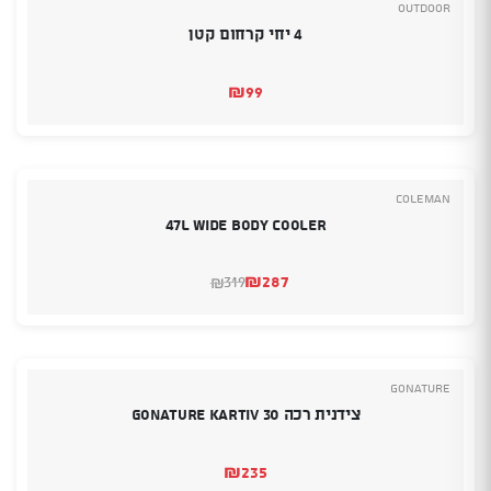
Outdoor
4 יחי קרחום קטן
₪
99
Coleman
47L Wide Body Cooler
₪
287
319
₪
המחיר
המחיר
הנוכחי
המקורי
היה:
הוא:
₪287.
₪319.
GoNature
צידנית רכה Gonature Kartiv 30
₪
235