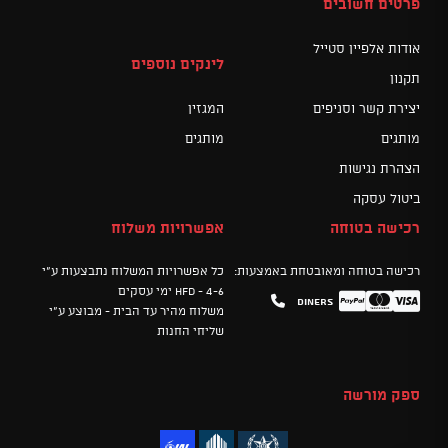
פרטים חשובים
אודות אלפיין סטייל
לינקים נוספים
תקנון
יצירת קשר וסניפים
המגזין
מותגים
מותגים
הצהרת נגישות
ביטול עסקה
רכישה בטוחה
אפשרויות משלוח
רכישה בטוחה ומאובטחת באמצעות:
כל אפשרויות המשלוח נתבצעות ע"י
HFD - 4-6 ימי עסקים
Diners
Mastercard
PayPal
Visa
משלוח מהיר עד הבית - מבוצע ע"י
שליחי החנות
ספק מורשה