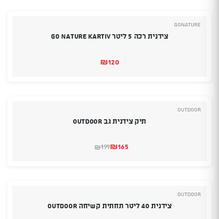
GoNature
צידנית רכה 5 ליטר GO NATURE KARTIV
₪
120
Outdoor
תיק צידנית גב OUTDOOR
₪
165
199
₪
המחיר
המחיר
הנוכחי
המקורי
היה:
הוא:
₪199.
₪165.
Outdoor
צידנית 40 ליטר תחתית קשיחה OUTDOOR