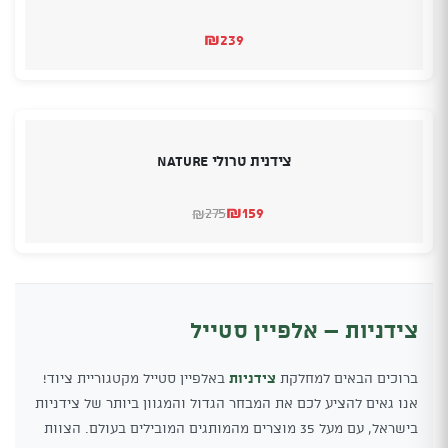
₪
239
צידנית טרולי NATURE
₪
159
275
₪
המחיר
המחיר
הנוכחי
המקורי
היה:
הוא:
₪275.
₪159.
צידניות – אלפיין סטייל
ברוכים הבאים למחלקת
צידניות
באלפיין סטייל מקטגוריית ציוד!
אנו גאים להציע לכם את המבחר הגדול והמגוון ביותר של צידניות
בישראל, עם מעל 35 מוצרים מהמותגים המובילים בעולם. הצוות