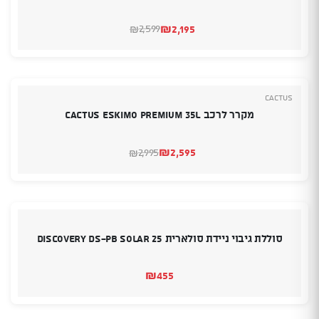
₪
2,195
2,599
₪
המחיר
המחיר
הנוכחי
המקורי
היה:
הוא:
₪2,599.
₪2,195.
Cactus
מקרר לרכב CACTUS ESKIMO PREMIUM 35L
₪
2,595
2,995
₪
המחיר
המחיר
הנוכחי
המקורי
היה:
הוא:
₪2,995.
₪2,595.
סוללת גיבוי ניידת סולארית Discovery DS-PB SOLAR 25
₪
455