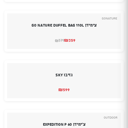
GoNature
צימידן Go Nature Duffel Bag 110L
₪
359
379
₪
המחיר
המחיר
הנוכחי
המקורי
היה:
הוא:
₪379.
₪359.
גזיבו SKY
₪
599
Outdoor
צ’ימידן Expedition P 60