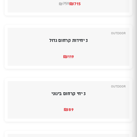
₪
715
759
₪
המחיר
המחיר
הנוכחי
המקורי
היה:
הוא:
₪759.
₪715.
Outdoor
3 יחידות קרחום גדול
₪
119
Outdoor
3 יחי קרחום בינוני
₪
89