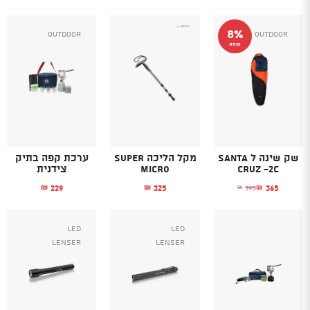
8%
Outdoor
Outdoor
הנחה
שק שינה ל Santa
מקל הליכה SUPER
ערכת קפה בתיק
Cruz -2C
MICRO
צידנית
229
325
365
395
₪
₪
₪
₪
המחיר הנוכחי הוא: ₪365.
המחיר המקורי היה: ₪395.
Led
Led
Lenser
Lenser