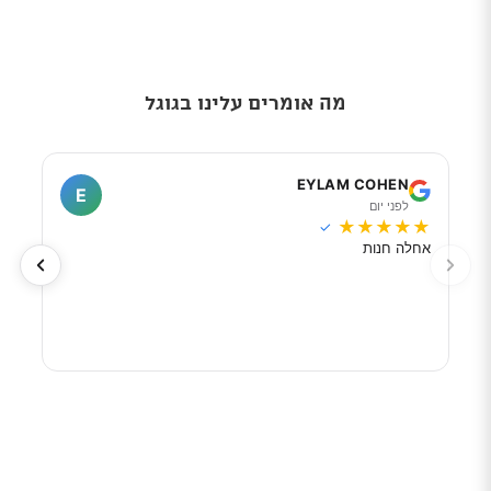
מה אומרים עלינו בגוגל
I
EYLAM COHEN
E
לפני יום
ל
★
★
★
★
★
★
★
✓
אחלה חנות
מוכר
לפי 
מאוד