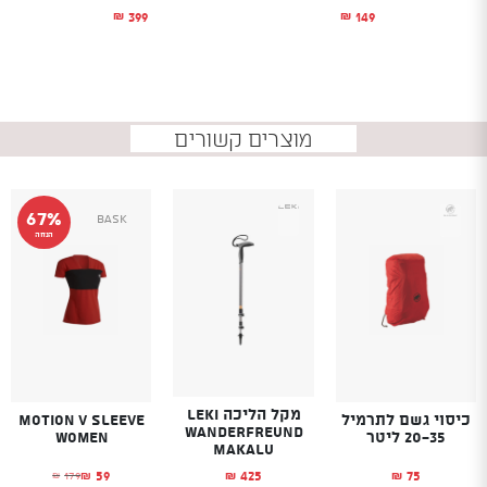
399
149
₪
₪
מוצרים קשורים
67%
Bask
הנחה
מקל הליכה LEKI
כיסוי גשם לתרמיל
Motion V Sleeve
WANDERFREUND
20-35 ליטר
Women
MAKALU
59
75
425
179
₪
₪
₪
₪
המחיר הנוכחי הו
המחיר המקורי היה