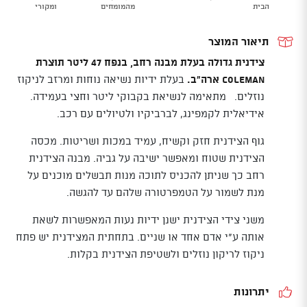
Cooler
הבית
מהמומחים
ומקורי
תיאור המוצר
צידנית גדולה בעלת מבנה רחב, בנפח 47 ליטר תוצרת
Coleman ארה"ב.
בעלת ידיות נשיאה נוחות ומרזב לניקוז
נוזלים. מתאימה לנשיאת בקבוקי ליטר וחצי בעמידה.
אידיאלית לקמפינג, לברביקיו ולטיולים עם רכב.
גוף הצידנית חזק וקשיח, עמיד במכות ושריטות. מכסה
הצידנית שטוח ומאפשר ישיבה על גביה. מבנה הצידנית
רחב כך שניתן להכניס לתוכה מנות תבשלים מוכנים על
מנת לשמור על הטמפרטורה שלהם עד להגשה.
משני צידי הצידנית ישנן ידיות נעות המאפשרות לשאת
אותה ע"י אדם אחד או שניים. בתחתית המצידנית יש פתח
ניקוז לריקון נוזלים ולשטיפת הצידנית בקלות.
יתרונות