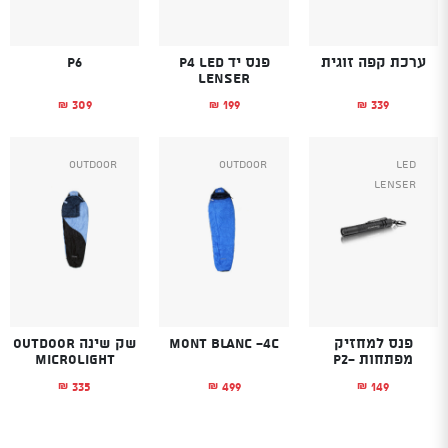
ערכת קפה זוגית
פנס יד P4 LED
P6
LENSER
309
199
339
₪
₪
₪
Outdoor
Outdoor
Led
Lenser
פנס למחזיק
Mont Blanc -4C
שק שינה OUTDOOR
מפתחות -P2
Microlight
335
499
149
₪
₪
₪