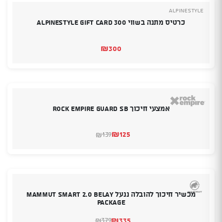
Alpinestyle
כרטיס מתנה בשווי 300 Alpinestyle Gift Card
₪
300
אמצעי חיכוך ROCK EMPIRE GUARD SB
₪
125
139
₪
המחיר
המחיר
הנוכחי
המקורי
היה:
הוא:
₪139.
₪125.
מכשיר חיכוך להובלה ננעל MAMMUT SMART 2.0 BELAY
PACKAGE
₪
335
379
₪