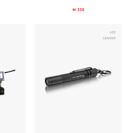
335
₪
Led
Lenser