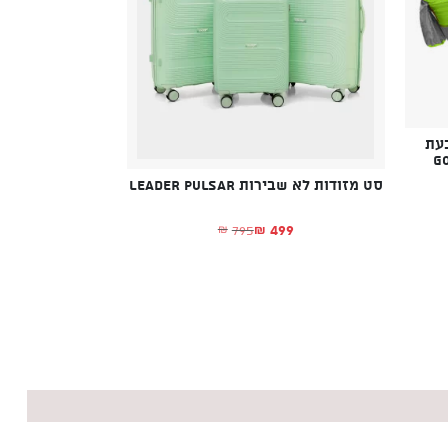
בעת
סט מזודות לא שבירות Leader Pulsar
499
795
₪
₪
המחיר הנוכחי הוא: ₪499.
המחיר המקורי היה: ₪795.