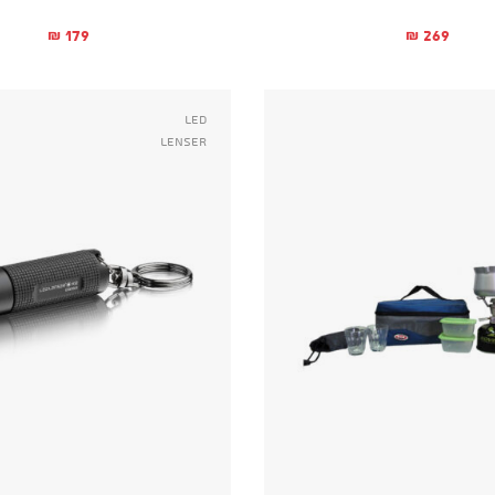
179
269
₪
₪
Led
Lenser