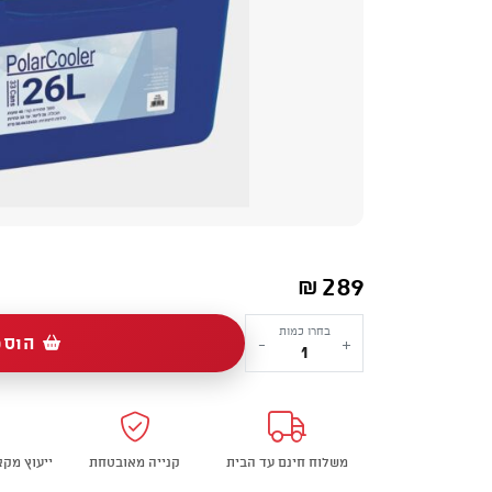
289
₪
כמות
בחרו כמות
הוספ
-
+
של
צידנית
קשיחה
POLAR
משלוח חינם עד הבית
קנייה מאובטחת
ייעוץ מק
COOLER