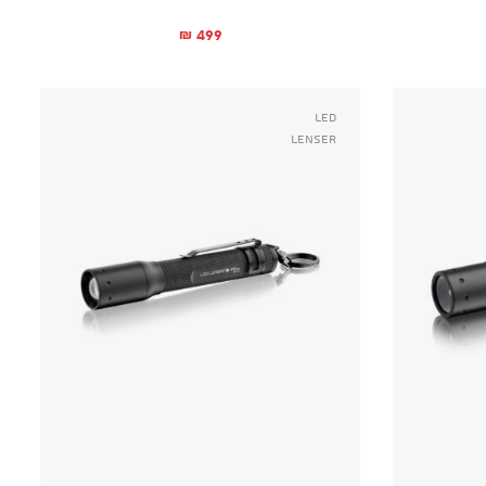
499
₪
Led
Lenser