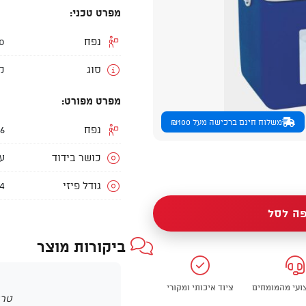
מפרט טכני:
נפח
20 עד 
סוג
ק
מפרט מפורט:
משלוח חינם ברכישה מעל ₪100
נפח
26 ליטר או
כושר בידוד
עד 8
גודל פיזי
.4
ה לסל
ביקורות מוצר
צועי מהמומחים
ציוד איכותי ומקורי
טרם