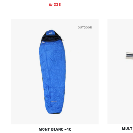
325
₪
Outdoor
Mont Blanc -4C