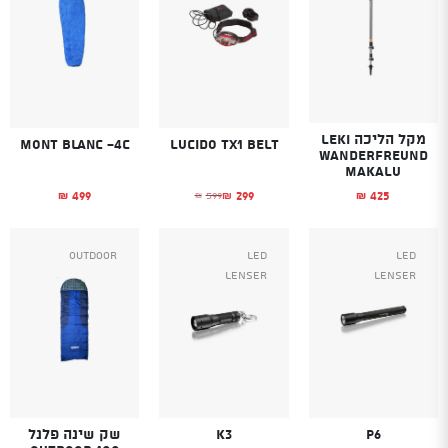
מקל הליכה LEKI
Mont Blanc -4C
Lucido TX1 belt
WANDERFREUND
MAKALU
499
299
425
599
₪
₪
₪
₪
המחיר הנוכחי הוא: ₪299.
המחיר המקורי היה: ₪599.
Outdoor
Led
Led
Lenser
Lenser
P6
K3
שק שינה פלנל