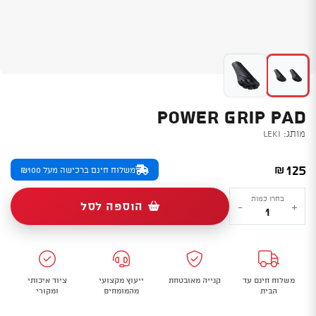
POWER GRIP PAD
מותג:
Leki
125
₪
משלוח חינם ברכישה מעל ₪100
כמות
בחרו כמות
הוספה לסל
-
+
של
Power
Grip
Pad
משלוח חינם עד
קנייה מאובטחת
ייעוץ מקצועי
ציוד איכותי
הבית
מהמומחים
ומקורי