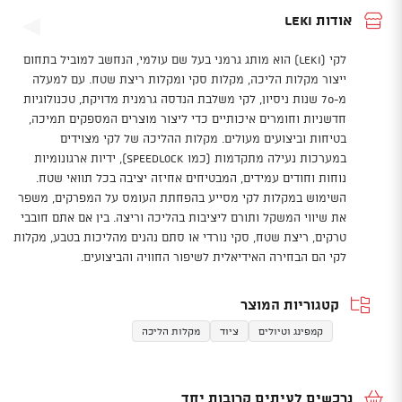
אודות Leki
לקי (Leki) הוא מותג גרמני בעל שם עולמי, הנחשב למוביל בתחום
ייצור מקלות הליכה, מקלות סקי ומקלות ריצת שטח. עם למעלה
מ-70 שנות ניסיון, לקי משלבת הנדסה גרמנית מדויקת, טכנולוגיות
חדשניות וחומרים איכותיים כדי ליצור מוצרים המספקים תמיכה,
בטיחות וביצועים מעולים. מקלות ההליכה של לקי מצוידים
במערכות נעילה מתקדמות (כמו SpeedLock), ידיות ארגונומיות
נוחות וחודים עמידים, המבטיחים אחיזה יציבה בכל תוואי שטח.
השימוש במקלות לקי מסייע בהפחתת העומס על המפרקים, משפר
את שיווי המשקל ותורם ליציבות בהליכה וריצה. בין אם אתם חובבי
טרקים, ריצת שטח, סקי נורדי או סתם נהנים מהליכות בטבע, מקלות
לקי הם הבחירה האידיאלית לשיפור החוויה והביצועים.
קטגוריות המוצר
קמפינג וטיולים
ציוד
מקלות הליכה
נרכשים לעיתים קרובות יחד