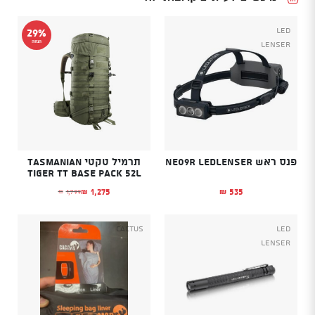
Led
29%
הנחה
Lenser
פנס ראש NEO9R LEDLENSER
תרמיל טקטי Tasmanian
Tiger TT Base Pack 52L
1,275
535
1,799
₪
₪
₪
המחיר הנוכחי הוא: ₪1,275.
המחיר המקורי היה: ₪1,799.
Cactus
Led
Lenser