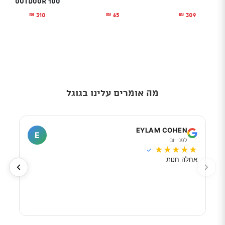
Outdoor 100
310
65
309
₪
₪
₪
מה אומרים עלינו בגוגל
I
EYLAM COHEN
E
לפני יום
ל
★
★
★
★
★
★
★
✓
אחלה חנות
מוכר
לפי 
מאוד