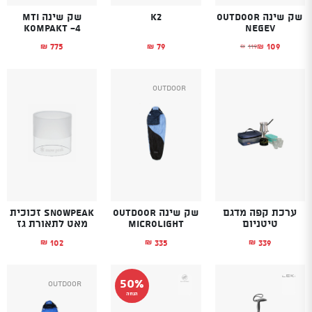
שק שינה Outdoor
K2
שק שינה MTI
KOMPAKT -4
Negev
775
79
109
119
₪
₪
₪
₪
המחיר הנוכחי הוא: ₪109.
המחיר המקורי היה: ₪119.
Outdoor
ערכת קפה מדגם
שק שינה OUTDOOR
SnowPeak זכוכית
טיטניום
Microlight
מאט לתאורת גז
102
335
339
₪
₪
₪
50%
Outdoor
הנחה