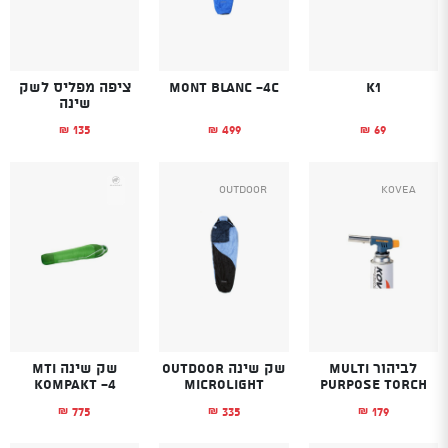
K1
Mont Blanc -4C
ציפה מפליס לשק
שינה
135
499
69
₪
₪
₪
Outdoor
Kovea
לביהור MULTI
שק שינה OUTDOOR
שק שינה MTI
KOMPAKT -4
Microlight
PURPOSE TORCH
775
335
179
₪
₪
₪