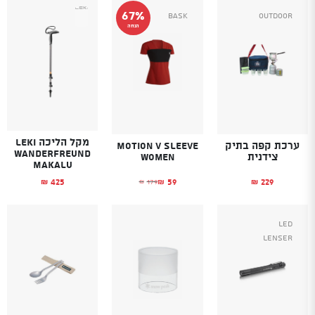
67%
Bask
Outdoor
הנחה
מקל הליכה LEKI
ערכת קפה בתיק
Motion V Sleeve
WANDERFREUND
צידנית
Women
MAKALU
59
229
425
179
₪
₪
₪
₪
המחיר הנוכחי הוא: ₪59.
המחיר המקורי היה: ₪179.
Led
Lenser