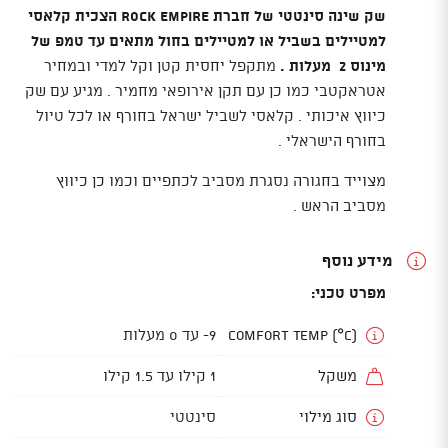
שק שינה סינטטי של חברת ROCK EMPIRE הצכית קלאסי
למטיילים בשביל או למטיילים בחול מתאים עד טמפ של
מינוס 2 מעלות .
מתקפל יחסית קטן וקל למדי ובמחיר
אטראקטבי כמו כן עם תקן אירופאי מחמיר . מגיע עם שק
כיווץ איכותי . קלאסי לשביל ישראל בחורף או לכל טיול
בחורף הישראלי .
מצוייד בחגורה נסגרת מסביב לכתפיים וכמו כן כיווץ
מסביב הראש .
מידע נוסף
מפרט טכני:
Comfort Temp (°C)
9- עד 0 מעלות
משקל
1 קילו עד 1.5 קילו
סוג מילוי
סינטטי