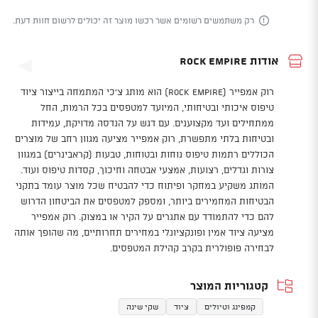
רק משתמשים רשומים אשר רכשו מוצר זה יכולים לרשום חוות דעת.
אודות Rock Empire
רוק אמפייר (Rock Empire) הוא מותג צ'כי המתמחה בייצור ציוד
טיפוס איכותי ובטיחותי, המיועד למטפסים בכל הרמות, החל
ממתחילים ועד מקצוענים. עם דגש על הנדסה מדויקת, עמידות
ובטיחות בלתי מתפשרת, רוק אמפייר מציעה מגוון רחב של מוצרים
הכוללים רתמות טיפוס נוחות ובטוחות, טבעות (קראבינרים) במגוון
צורות וגדלים, רצועות, אמצעי אבטחה וחיכוך, קסדות טיפוס ועוד.
המותג משקיע במחקר ופיתוח כדי להבטיח שכל מוצר עומד בתקני
הבטיחות המחמירים ביותר, ומספק למטפסים את הביטחון הדרוש
להם כדי להתמודד עם אתגרים על הקיר או במצוק. רוק אמפייר
מציעה ציוד אמין ופונקציונלי במחירים תחרותיים, מה שהופך אותה
לבחירה פופולרית בקרב קהילת המטפסים.
קטגוריות המוצר
קמפינג וטיולים
ציוד
שקי שינה