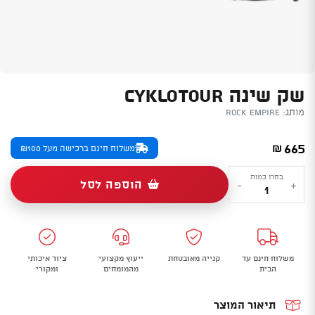
שק שינה CYKLOTOUR
מותג:
Rock Empire
665
₪
משלוח חינם ברכישה מעל ₪100
כמות
בחרו כמות
הוספה לסל
-
+
של
שק
שינה
Cyklotour
משלוח חינם עד
קנייה מאובטחת
ייעוץ מקצועי
ציוד איכותי
הבית
מהמומחים
ומקורי
תיאור המוצר