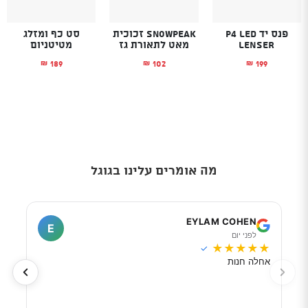
פנס יד P4 LED
SnowPeak זכוכית
סט כף ומזלג
LENSER
מאט לתאורת גז
מטיטניום
189
102
199
₪
₪
₪
מה אומרים עלינו בגוגל
I
EYLAM COHEN
E
לפני יום
ל
★
★
★
★
★
★
★
✓
אחלה חנות
מוכר
לפי 
מאוד