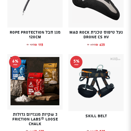
נעל טיפוס טכנית MAD ROCK
מגן חבל rope protection
120cm
DRONE CS HV
115
635
120
655
₪
₪
₪
₪
המחיר הנוכחי הוא: ₪635.
המחיר המקורי היה: ₪655.
המחיר הנוכחי הוא: ₪115.
המחיר המקורי היה: ₪120.
6%
5%
הנחה
הנחה
3 שקיות מגנזיום גדולות
Skill BELT
Friction Labs® Loose
Chalk
525
435
555
465
₪
₪
₪
₪