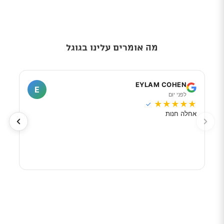
מה אומרים עלינו בגוגל
I
EYLAM COHEN
E
לפני יום
ל
★
★
★
★
★
★
★
✓
אחלה חנות
מוכר
לפי 
מאוד