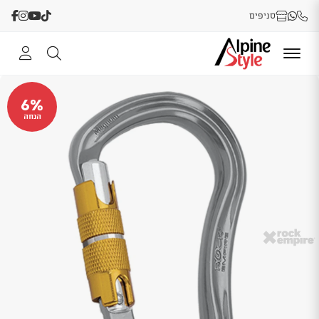
סניפים
6%
הנחה