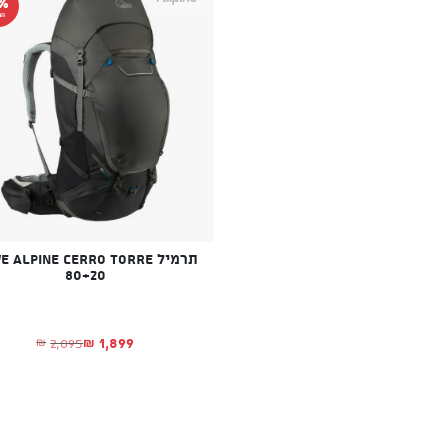
%
הנ
תרמיל  Alpine Cerro Torre
80+20
1,899
2,095
₪
₪
המחיר הנוכחי הוא
המחיר המקורי היה