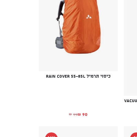
כיסוי תרמיל RAIN COVER 55-85L
Vacuum In
90
99
₪
₪
המחיר הנוכחי הוא: ₪90.
המחיר המקורי היה: ₪99.