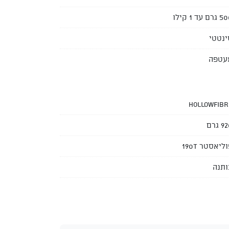
רם עד 1 קילו
ינטטי
עטפה
Hollowfibr
 גרם
ליאסטר 190T
ותנה