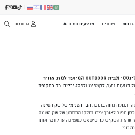
OUTLE
מותגים
מבצעים חמים 🔥
התחברות
שק שינה מלבני במילוי סינטטי מבית Outdoor המיועד למזג אוויר
 תנועות נוער, לקמפינג ולפסטיבלים רק בתקופת
 ותנועה נוחה בתוכו, הבד הפנימי של שק השינה
וכסן תפור לאורך צידו וחלקו התחתון של שק השינה
לפרוש את השק"ש כך שישמש כשמיכה או לחבר אותו
 זוגי.