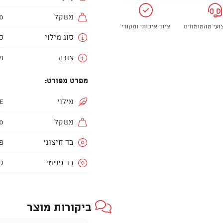
משקל
500 ג
צועי מהמומחים
ציוד איכותי ומקורי
סוג מילוי
ס
צורה
מ
מפרט מפורט:
מילוי
e
משקל
920
בד חיצוני
פו
בד פנימי
כ
ביקורות מוצר