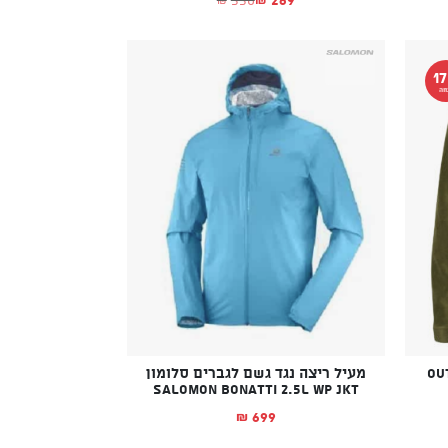
המחיר הנוכחי הוא: ₪269.
המחיר המקורי היה: ₪550.
א: ₪515.
ה: ₪525.
1
חה
מעיל ריצה נגד גשם לגברים סלומון
Salomon Bonatti 2.5L Wp Jkt
699
₪
א: ₪165.
ה: ₪199.