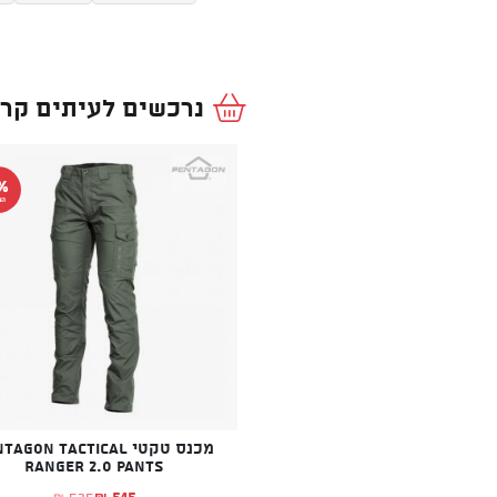
נרכשים לעיתים קרו
%
הנ
מכנס טקטי AGON TACTICAL
RANGER 2.0 PANTS
515
525
₪
₪