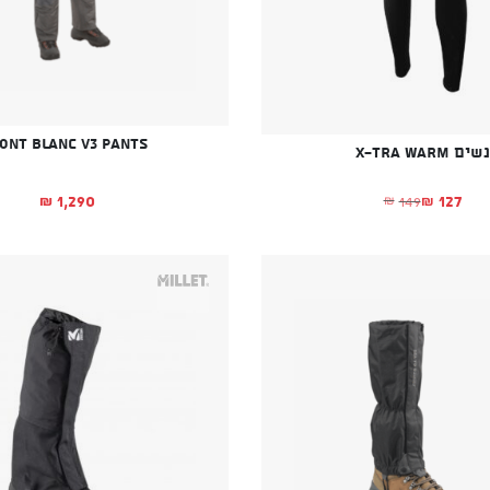
ont Blanc V3 Pants
נשים X-TRA WARM
1,290
127
149
₪
₪
₪
המחיר הנוכחי הוא: ₪127.
המחיר המקורי היה: ₪149.