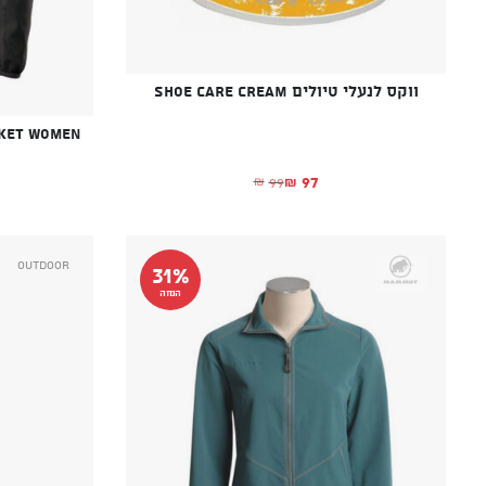
ווקס לנעלי טיולים SHOE CARE CREAM
cket Women
97
99
₪
₪
המחיר הנוכחי הוא: ₪97.
המחיר המקורי היה: ₪99.
Outdoor
31%
הנחה