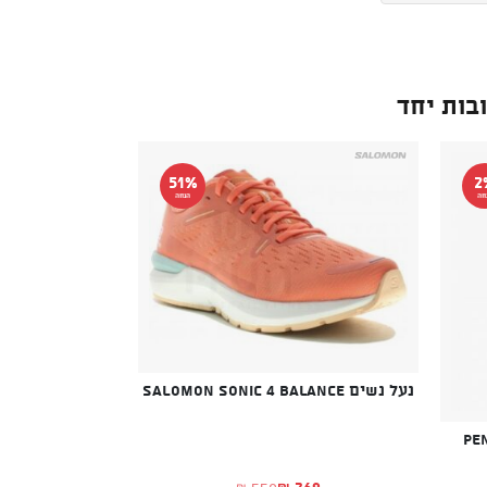
בות יחד
51%
2
חה
הנחה
נעל נשים SALOMON SONIC 4 BALANCE
PENT
269
550
₪
₪