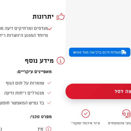
יתרונות
מנדפים ומרחיקים זיעה מהג
מיוחד המונע היווצרות רי
משלוח חינם ברכישה מעל ₪100
מידע נוסף
מאפיינים עיקריים:
שומרות על חום הגוף
ה לסל
מנטרלים ריחות וזיעה
בד גמיש המאפשר חופש 
מפרט טכני:
צועי מהמומחים
ציוד איכותי ומקורי
מין
נ