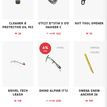
Nut Tool opener
סט 5 אוזניים לבולט
Cleaner &
Protective Oil 953
HANGER C
39
102
79
109
₪
₪
₪
₪
המחיר הנוכחי הוא: ₪102.
המחיר המקורי היה: ₪109.
6%
Kong
Omega
הנחה
Pacific
Omega Snow
גרזן Dhino Alpine
Grivel Tech
leash
Anchor 24
118
435
199
464
₪
₪
₪
₪
המחיר הנוכחי הוא: ₪435.
המחיר המקורי היה: ₪464.