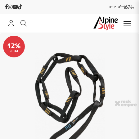
סניפים
12%
הנחה