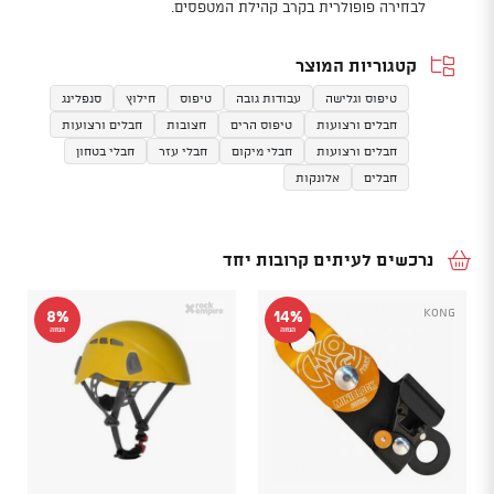
לבחירה פופולרית בקרב קהילת המטפסים.
קטגוריות המוצר
טיפוס וגלישה
עבודות גובה
טיפוס
חילוץ
סנפלינג
חבלים ורצועות
טיפוס הרים
חצובות
חבלים ורצועות
חבלים ורצועות
חבלי מיקום
חבלי עזר
חבלי בטחון
חבלים
אלונקות
נרכשים לעיתים קרובות יחד
Kong
8%
14%
הנחה
הנחה