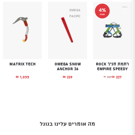
4%
Omega
הנחה
Pacific
רתמת חניך Rock
Omega Snow
Matrix Tech
Anchor 36
Empire Speedy
1,055
229
227
237
₪
₪
₪
₪
המחיר הנוכחי הוא: ₪227.
המחיר המקורי היה: ₪237.
מה אומרים עלינו בגוגל