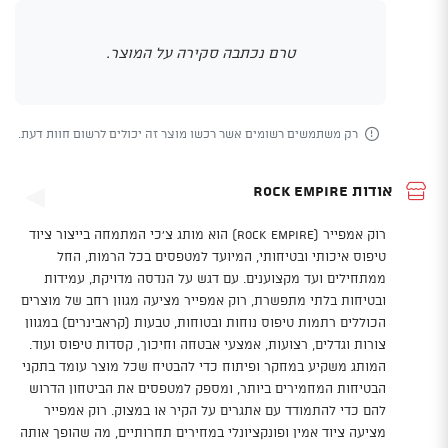
טרם נכתבה סקירה על המוצר.
רק משתמשים רשומים אשר רכשו מוצר זה יכולים לרשום חוות דעת.
אודות Rock Empire
רוק אמפייר (Rock Empire) הוא מותג צ'כי המתמחה בייצור ציוד
טיפוס איכותי ובטיחותי, המיועד למטפסים בכל הרמות, החל
ממתחילים ועד מקצוענים. עם דגש על הנדסה מדויקת, עמידות
ובטיחות בלתי מתפשרת, רוק אמפייר מציעה מגוון רחב של מוצרים
הכוללים רתמות טיפוס נוחות ובטוחות, טבעות (קראבינרים) במגוון
צורות וגדלים, רצועות, אמצעי אבטחה וחיכוך, קסדות טיפוס ועוד.
המותג משקיע במחקר ופיתוח כדי להבטיח שכל מוצר עומד בתקני
הבטיחות המחמירים ביותר, ומספק למטפסים את הביטחון הדרוש
להם כדי להתמודד עם אתגרים על הקיר או במצוק. רוק אמפייר
מציעה ציוד אמין ופונקציונלי במחירים תחרותיים, מה שהופך אותה