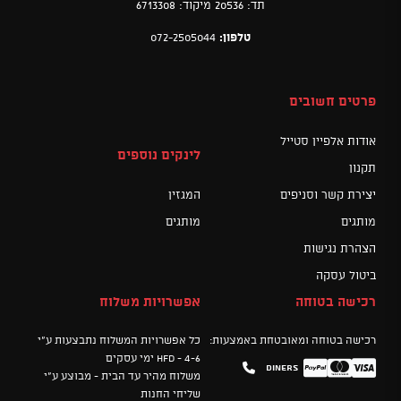
תד: 20536 מיקוד: 6713308
טלפון:
072-2505044
פרטים חשובים
אודות אלפיין סטייל
לינקים נוספים
תקנון
יצירת קשר וסניפים
המגזין
מותגים
מותגים
הצהרת נגישות
ביטול עסקה
רכישה בטוחה
אפשרויות משלוח
רכישה בטוחה ומאובטחת באמצעות:
כל אפשרויות המשלוח נתבצעות ע"י
HFD - 4-6 ימי עסקים
Diners
Mastercard
PayPal
Visa
משלוח מהיר עד הבית - מבוצע ע"י
שליחי החנות