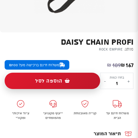
DAISY CHAIN PROFI
מותג:
Rock Empire
המחיר הנוכחי הוא: ₪167.
המחיר המקורי היה: ₪189.
189
167
₪
₪
משלוח חינם ברכישה מעל ₪100
כמות
בחרו כמות
הוספה לסל
-
+
של
Daisy
chain
Profi
משלוח חינם עד
קנייה מאובטחת
ייעוץ מקצועי
ציוד איכותי
הבית
מהמומחים
ומקורי
תיאור המוצר