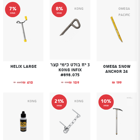
7%
8%
Kong
Omega
הנחה
הנחה
Pacific
3 יח בולט כימי קצר
Helix Large
Omega Snow
KONG Infix
Anchor 24
#898.075
410
199
109
440
119
₪
₪
₪
₪
₪
המחיר הנוכחי הוא
המחיר המקורי היה
המחיר הנוכחי הוא: ₪109.
המחיר המקורי היה: ₪119.
21%
10%
Kong
Kong
הנחה
הנחה