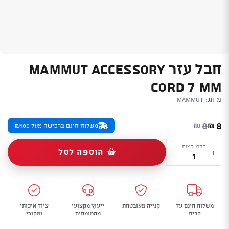
חבל עזר MAMMUT ACCESSORY
CORD 7 MM
מותג:
Mammut
המחיר הנוכחי הוא: ₪8.
המחיר המקורי היה: ₪8.
8
8
₪
₪
משלוח חינם ברכישה מעל ₪100
כמות
בחרו כמות
הוספה לסל
-
+
של
חבל
עזר
MAMMUT
משלוח חינם עד
קנייה מאובטחת
ייעוץ מקצועי
ציוד איכותי
ACCESSORY
הבית
מהמומחים
ומקורי
CORD