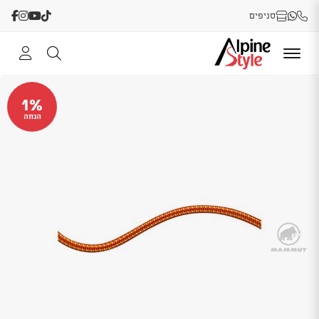
סניפים
1%
הנחה