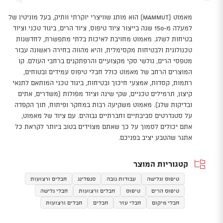
מאמוט (Mammut) הוא מותג שוויצרי יוקרתי וותיק, בעל מוניטין של
למעלה מ-150 שנה בייצור ציוד טיפוס, ציוד הרים, ביגוד טכני וציוד
בטיחות לשלג. מאמוט מחויבת לאיכות בלתי מתפשרת, לחדשנות
טכנולוגית ולבטיחות מקסימלית, והיא מהווה בחירה ראשונה עבור
מטפסי הרים, גולשי סקי מקצועיים והרפתקנים ברחבי העולם. קו
המוצרים הרחב של מאמוט כולל חבלי טיפוס עמידים ובטוחים,
רתמות, קסדות, אמצעי חיכוך ובטיחות, ביגוד טכני המותאם לתנאי
קיצון, תרמילים טכניים, שקי שינה וציוד מפולות (משדרים, אתים
ובדיקות שלג). מאמוט משקיעה רבות במחקר ופיתוח, תוך הקפדה
על סטנדרטים סביבתיים וחברתיים גבוהים. עם ציוד של מאמוט,
אתם יכולים לסמוך על כך שאתם מצוידים בטוב ביותר לקראת כל
אתגר שהטבע יציב בפניכם.
קטגוריות המוצר
טיפוס וגלישה
עבודות גובה
סנפלינג
חבלים ורצועות
טיפוס הרים
טיפוס
חבלים ורצועות
חבלי גלישה
חבלי מיקום
חבלי עזר
חבלים
חבלים ורצועות