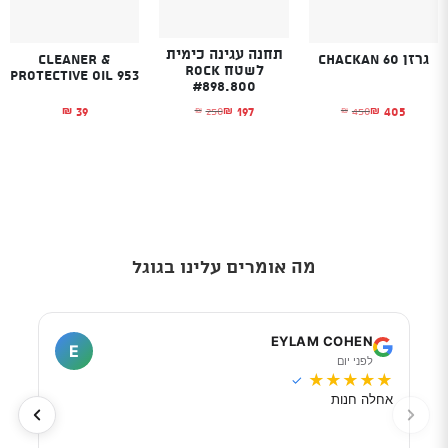
תחנה עגינה כימית
גרזן Chackan 60
Cleaner &
לשטח Rock
Protective Oil 953
#898.800
39
405
197
450
250
₪
₪
₪
₪
₪
המחיר הנוכחי הוא: ₪405.
המחיר המקורי היה: ₪450.
המחיר הנוכחי הוא: ₪197.
המחיר המקורי היה: ₪250.
מה אומרים עלינו בגוגל
I
EYLAM COHEN
E
לפני יום
ל
★
★
★
★
★
★
★
✓
אחלה חנות
מוכר
לפי 
מאוד