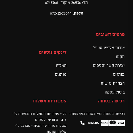
תד: 20536 מיקוד: 6713308
טלפון:
072-2505044
פרטים חשובים
אודות אלפיין סטייל
לינקים נוספים
תקנון
יצירת קשר וסניפים
המגזין
מותגים
מותגים
הצהרת נגישות
ביטול עסקה
רכישה בטוחה
אפשרויות משלוח
רכישה בטוחה ומאובטחת באמצעות:
כל אפשרויות המשלוח נתבצעות ע"י
HFD - 4-6 ימי עסקים
Diners
Mastercard
PayPal
Visa
משלוח מהיר עד הבית - מבוצע ע"י
שליחי החנות