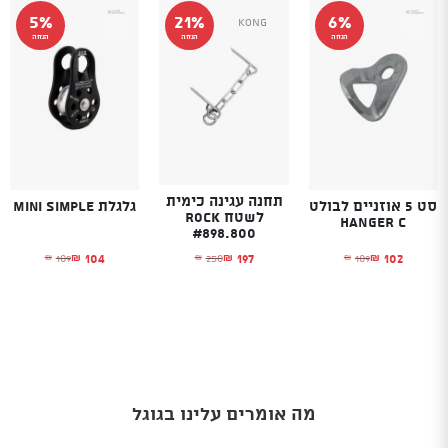
5%
21%
6%
Kong
הנחה
הנחה
הנחה
תחנה עגינה כימית
סט 5 אוזניים לבולט
גלגלת Mini Simple
לשטח Rock
HANGER C
#898.800
104
102
197
109
109
250
₪
₪
₪
₪
₪
₪
המחיר הנוכחי הוא: ₪102.
המחיר המקורי היה: ₪109.
המחיר הנוכחי הוא
המחיר המקורי היה
המחיר הנוכחי הוא: ₪197.
המחיר המקורי היה: ₪250.
מה אומרים עלינו בגוגל