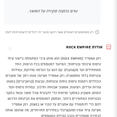
טרם נכתבה סקירה על המוצר.
רק משתמשים רשומים אשר רכשו מוצר זה יכולים לרשום חוות דעת.
אודות Rock Empire
רוק אמפייר (Rock Empire) הוא מותג צ'כי המתמחה בייצור ציוד
טיפוס איכותי ובטיחותי, המיועד למטפסים בכל הרמות, החל
ממתחילים ועד מקצוענים. עם דגש על הנדסה מדויקת, עמידות
ובטיחות בלתי מתפשרת, רוק אמפייר מציעה מגוון רחב של מוצרים
הכוללים רתמות טיפוס נוחות ובטוחות, טבעות (קראבינרים) במגוון
צורות וגדלים, רצועות, אמצעי אבטחה וחיכוך, קסדות טיפוס ועוד.
המותג משקיע במחקר ופיתוח כדי להבטיח שכל מוצר עומד בתקני
הבטיחות המחמירים ביותר, ומספק למטפסים את הביטחון הדרוש
להם כדי להתמודד עם אתגרים על הקיר או במצוק. רוק אמפייר
מציעה ציוד אמין ופונקציונלי במחירים תחרותיים, מה שהופך אותה
לבחירה פופולרית בקרב קהילת המטפסים.