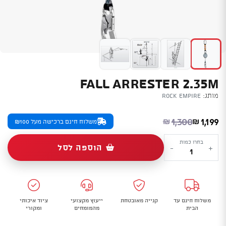
FALL ARRESTER 2.35M
מותג:
Rock Empire
המחיר הנוכחי הוא: ₪1,199.
המחיר המקורי היה: ₪1,300.
1,300
1,199
₪
₪
משלוח חינם ברכישה מעל ₪100
כמות
בחרו כמות
הוספה לסל
-
+
של
Fall
Arrester
2.35m
משלוח חינם עד
קנייה מאובטחת
ייעוץ מקצועי
ציוד איכותי
הבית
מהמומחים
ומקורי