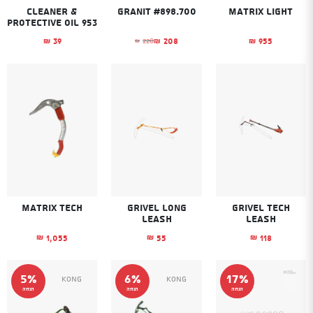
Cleaner &
Granit #898.700
Matrix Light
Protective Oil 953
39
208
955
220
₪
₪
₪
₪
המחיר הנוכחי הוא: ₪208.
המחיר המקורי היה: ₪220.
Matrix Tech
Grivel Long
Grivel Tech
leash
leash
1,055
55
118
₪
₪
₪
5%
6%
17%
Kong
Kong
הנחה
הנחה
הנחה