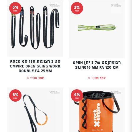
5%
2%
הנחה
הנחה
סט 3 רצועות 150 סמ Rock
רצועה(סט של 3 יח) Open
Empire Open Sling Work
Sling16 mm PA 120 cm
Double PA 25mm
107
189
109
199
₪
₪
₪
₪
המחיר הנוכחי הוא: ₪107.
המחיר המקורי היה: ₪109.
המחיר הנוכחי הוא: ₪189.
המחיר המקורי היה: ₪199.
8%
4%
הנחה
הנחה