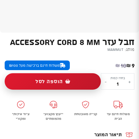
חבל עזר ACCESSORY CORD 8 MM
מותג:
Mammut
המחיר הנוכחי הוא: ₪9.
המחיר המקורי היה: ₪10.
10
9
₪
₪
משלוח חינם ברכישה מעל ₪100
כמות
בחרו כמות
הוספה לסל
-
+
של
חבל
עזר
Accessory
משלוח חינם עד
קנייה מאובטחת
ייעוץ מקצועי
ציוד איכותי
Cord
הבית
מהמומחים
ומקורי
8
mm
תיאור המוצר