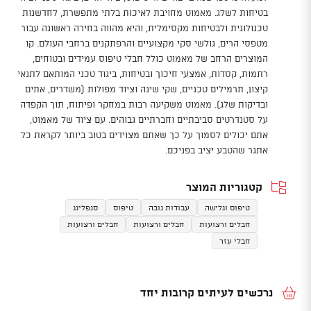
בטיחות לשלג. מאמוט מחויבת לאיכות בלתי מתפשרת, לחדשנות
טכנולוגית ולבטיחות מקסימלית, והיא מהווה בחירה ראשונה עבור
מטפסי הרים, גולשי סקי מקצועיים והרפתקנים ברחבי העולם. קו
המוצרים הרחב של מאמוט כולל חבלי טיפוס עמידים ובטוחים,
רתמות, קסדות, אמצעי חיכוך ובטיחות, ביגוד טכני המותאם לתנאי
קיצון, תרמילים טכניים, שקי שינה וציוד מפולות (משדרים, אתים
ובדיקות שלג). מאמוט משקיעה רבות במחקר ופיתוח, תוך הקפדה
על סטנדרטים סביבתיים וחברתיים גבוהים. עם ציוד של מאמוט,
אתם יכולים לסמוך על כך שאתם מצוידים בטוב ביותר לקראת כל
אתגר שהטבע יציב בפניכם.
קטגוריות המוצר
טיפוס וגלישה
עבודות גובה
טיפוס
סנפלינג
חבלים ורצועות
חבלים ורצועות
חבלים ורצועות
חבלי עזר
נרכשים לעיתים קרובות יחד