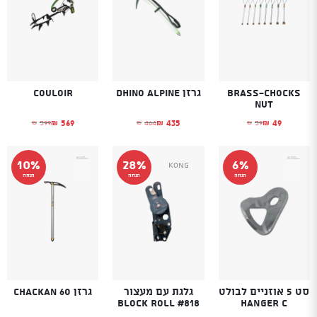
Brass-chocks
גרזן Dhino Alpine
Couloir
nut
569
435
49
599
464
59
₪
₪
₪
₪
₪
₪
המחיר הנוכחי הוא: ₪49.
המחיר המקורי היה: ₪59.
המחיר הנוכחי הוא: ₪435.
המחיר המקורי היה: ₪464.
המחיר הנוכחי הוא
המחיר המקורי היה
10%
28%
6%
Kong
הנחה
הנחה
הנחה
סט 5 אוזניים לבולט
גלגת עם מעצור
גרזן Chackan 60
Block Roll #818
HANGER C