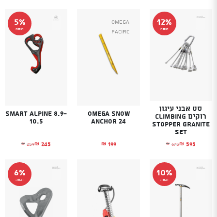
5%
12%
Omega
הנחה
הנחה
Pacific
סט אבני עיגון
Smart Alpine 8.9-
Omega Snow
רוקים CLIMBING
10.5
Anchor 24
STOPPER Granite
Set
245
199
595
259
675
₪
₪
₪
₪
₪
המחיר הנוכחי הוא: ₪595.
המחיר המקורי היה: ₪675.
המחיר הנוכחי הוא
המחיר המקורי היה
6%
10%
הנחה
הנחה