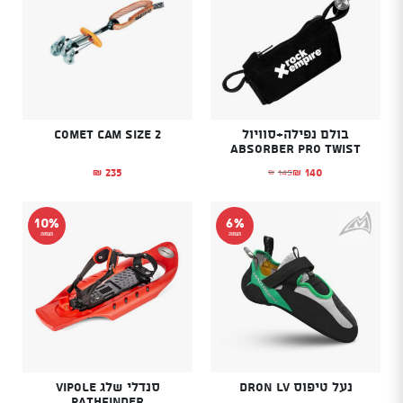
בולם נפילה+סוויול
Comet Cam size 2
ABSORBER PRO TWIST
235
140
145
₪
₪
₪
המחיר הנוכחי הוא: ₪140.
המחיר המקורי היה: ₪145.
10%
6%
הנחה
הנחה
נעל טיפוס DRON LV
סנדלי שלג Vipole
Pathfinder