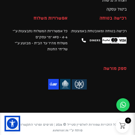
הצהרת נגישות
ביטול עסקה
רכישה בטוחה
אפשרויות משלוח
רכישה בטוחה ומאובטחת באמצעות:
כל אפשרויות המשלוח נתבצעות ע"י
HFD - 4-6 ימי עסקים
Diners
Mastercard
PayPal
Visa
משלוח מהיר עד הבית - מבוצע ע"י
שליחי החנות
ספק מורשה
0
כל הזכויות שמורות לאלפיין סטייל © 2026 |
סניפים ופרטי התקשרות
פותח ע"י
avniyay.in