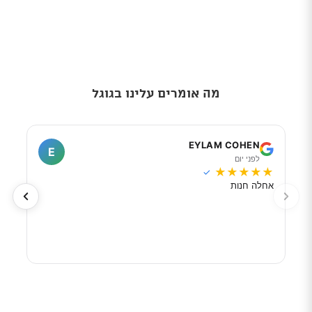
מה אומרים עלינו בגוגל
I
EYLAM COHEN
E
לפני יום
ל
★
★
★
★
★
★
★
✓
אחלה חנות
מוכר
לפי 
מאוד