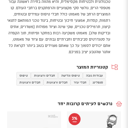
טכנולוגית ולבטיחות מקסימלית, והיא מהווה בחירה ראשונה עבור
מטפסי הרים, גולשי סקי מקצועיים והרפתקנים ברחבי העולם. קו
המוצרים הרחב של מאמוט כולל חבלי טיפוס עמידים ובטוחים,
רתמות, קסדות, אמצעי חיכוך ובטיחות, ביגוד טכני המותאם לתנאי
קיצון, תרמילים טכניים, שקי שינה וציוד מפולות (משדרים, אתים
ובדיקות שלג). מאמוט משקיעה רבות במחקר ופיתוח, תוך הקפדה
על סטנדרטים סביבתיים וחברתיים גבוהים. עם ציוד של מאמוט,
אתם יכולים לסמוך על כך שאתם מצוידים בטוב ביותר לקראת כל
אתגר שהטבע יציב בפניכם.
קטגוריות המוצר
עבודות גובה
טיפוס וגלישה
חבלים ורצועות
טיפוס
סנפלינג
חבלי עזר
חבלים ורצועות
חבלים ורצועות
נרכשים לעיתים קרובות יחד
3%
הנחה