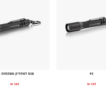
P3
פנס למחזיק מפתחות -P2
149
139
₪
₪