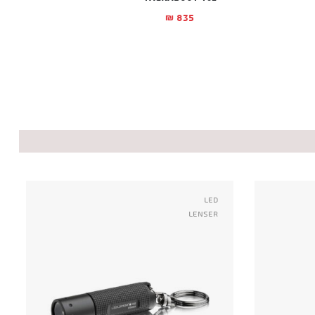
835
₪
Led
Lenser