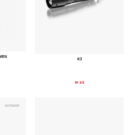
men
K3
65
₪
Outdoor