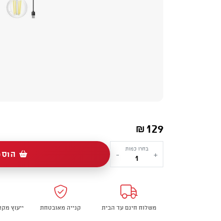
129
₪
כמות
בחרו כמות
הוספ
-
+
של
נורת
תליה
(לתחנת
משלוח חינם עד הבית
קנייה מאובטחת
ייעוץ מק
כוח)