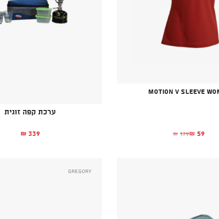
Motion V Sleeve Wo
ערכת קפה זוגית
339
59
179
₪
₪
₪
המחיר הנוכחי הוא: ₪59.
המחיר המקורי היה: ₪179.
Gregory