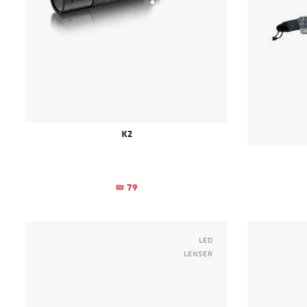
K2
79
₪
Led
Lenser