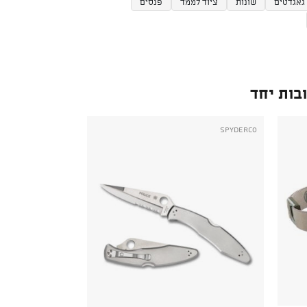
גאגדטים
שונות
ציוד לממד
פנסים
בות יחד
Spyderco