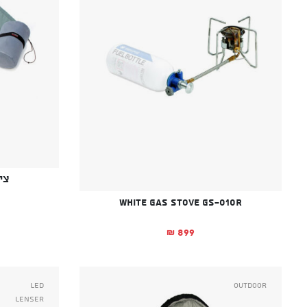
צי
White Gas Stove GS-010R
899
₪
Led
Outdoor
Lenser