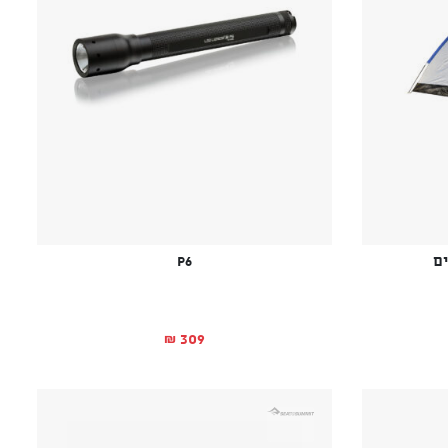
P6
309
₪