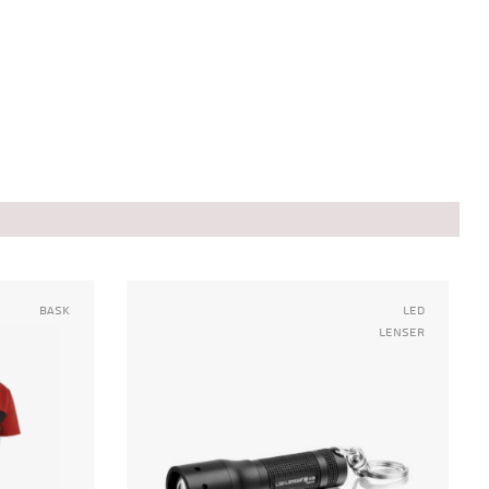
Bask
Led
Lenser