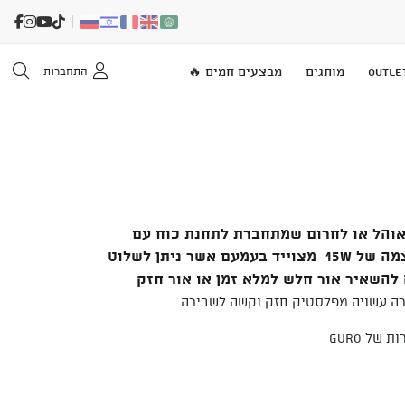
OUTLE
מותגים
מבצעים חמים 🔥
התחברות
אוהל או לחרום שמתחברת לתחנת כוח עם
מטען טלפון עי USB בעוצמה של 15W מצוייד בעמעם אשר ניתן לשלוט
להשאיר אור חלש למלא זמן או אור חזק
ה עשויה מפלסטיק חזק וקשה לשבירה .
של GURO