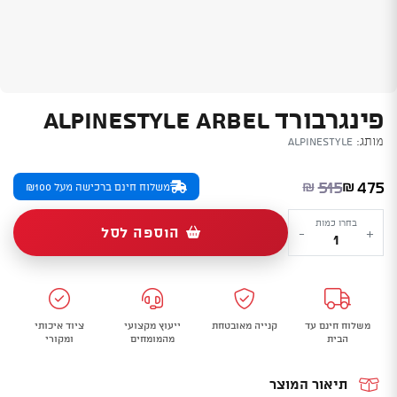
פינגרבורד ALPINESTYLE ARBEL
מותג:
Alpinestyle
המחיר הנוכחי הוא: ₪475.
המחיר המקורי היה: ₪515.
515
475
₪
₪
משלוח חינם ברכישה מעל ₪100
כמות
בחרו כמות
הוספה לסל
-
+
של
פינגרבורד
ALPINESTYLE
Arbel
משלוח חינם עד
קנייה מאובטחת
ייעוץ מקצועי
ציוד איכותי
הבית
מהמומחים
ומקורי
תיאור המוצר