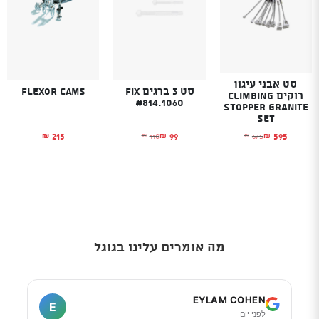
סט אבני עיגון
סט 3 ברגים Fix
Flexor cams
רוקים CLIMBING
#814.1060
STOPPER Granite
Set
215
99
595
110
675
₪
₪
₪
₪
₪
המחיר הנוכחי הוא: ₪595.
המחיר המקורי היה: ₪675.
המחיר הנוכחי הוא: ₪99.
המחיר המקורי היה: ₪110.
מה אומרים עלינו בגוגל
I
EYLAM COHEN
E
לפני יום
ל