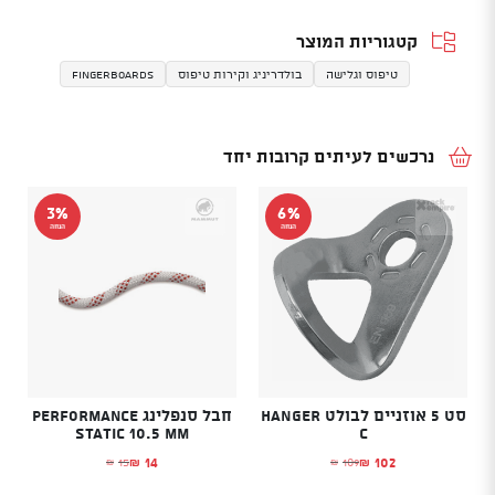
קטגוריות המוצר
טיפוס וגלישה
בולדריניג וקירות טיפוס
Fingerboards
נרכשים לעיתים קרובות יחד
3%
6%
הנחה
הנחה
סט 5 אוזניים לבולט HANGER
חבל סנפלינג Performance
Static 10.5 mm
C
14
102
15
109
₪
₪
₪
₪
המחיר הנוכחי הוא: ₪102.
המחיר המקורי היה: ₪109.
המחיר הנוכחי הוא: ₪14.
המחיר המקורי היה: ₪15.