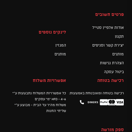
פרטים חשובים
אודות אלפיין סטייל
לינקים נוספים
תקנון
יצירת קשר וסניפים
המגזין
מותגים
מותגים
הצהרת נגישות
ביטול עסקה
רכישה בטוחה
אפשרויות משלוח
רכישה בטוחה ומאובטחת באמצעות:
כל אפשרויות המשלוח נתבצעות ע"י
HFD - 4-6 ימי עסקים
Diners
Mastercard
PayPal
Visa
משלוח מהיר עד הבית - מבוצע ע"י
שליחי החנות
ספק מורשה