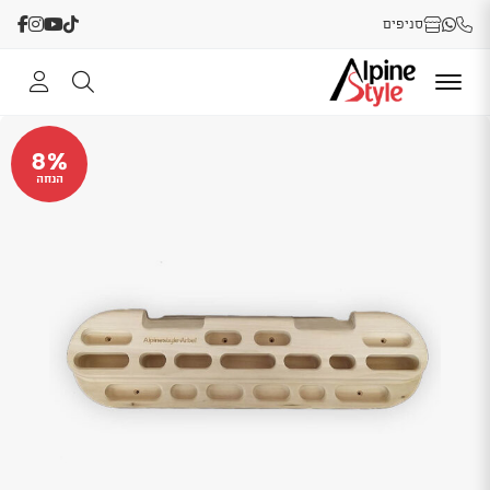
סניפים
8%
הנחה