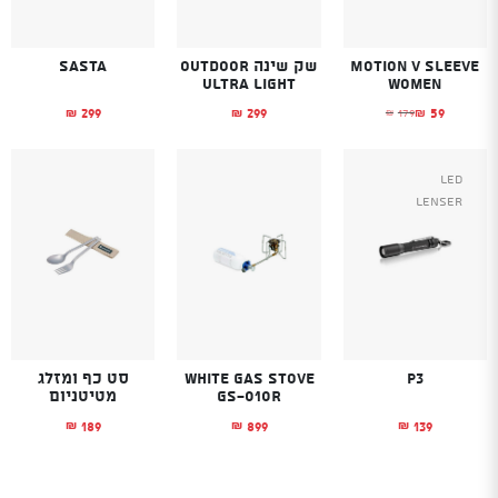
Motion V Sleeve
שק שינה OUTDOOR
Sasta
ULTRA LIGHT
Women
299
299
59
179
₪
₪
₪
₪
המחיר הנוכחי הוא: ₪59.
המחיר המקורי היה: ₪179.
Led
Lenser
P3
White Gas Stove
סט כף ומזלג
GS-010R
מטיטניום
189
899
139
₪
₪
₪