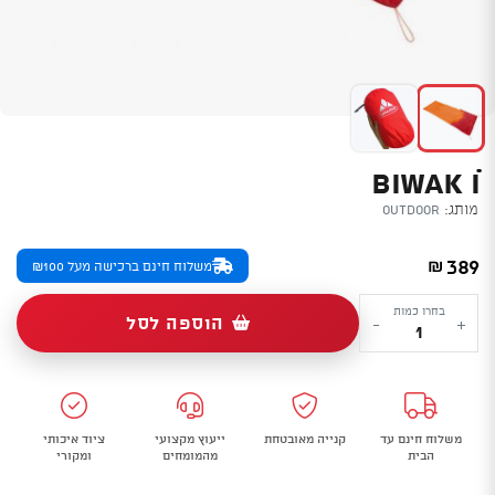
מותג:
Outdoor
389
₪
משלוח חינם ברכישה מעל ₪100
כמות
בחרו כמות
הוספה לסל
-
+
של
ׂBiwak
Iׂׂ
משלוח חינם עד
קנייה מאובטחת
ייעוץ מקצועי
ציוד איכותי
הבית
מהמומחים
ומקורי