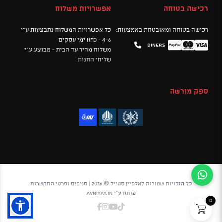
רכישה בטוחה
אפשרויות משלוח
רכישה בטוחה ומאובטחת באמצעות:
כל אפשרויות המשלוח נתבצעות ע"י
HFD - 4-6 ימי עסקים
Diners
Mastercard
PayPal
Visa
משלוח מהיר עד הבית - מבוצע ע"י
שליחי החנות
ספק מורשה
כל הזכויות שמורות לאלפיין סטייל © 2026 |
סניפים ופרטי התקשרות
פותח ע"י
avniyay.in
0