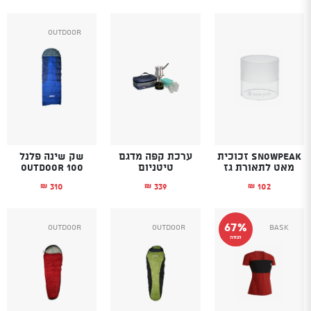
Outdoor
SnowPeak זכוכית
ערכת קפה מדגם
שק שינה פלנל
מאט לתאורת גז
טיטניום
Outdoor 100
310
339
102
₪
₪
₪
67%
Outdoor
Outdoor
Bask
הנחה