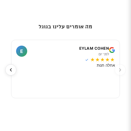
מה אומרים עלינו בגוגל
I
EYLAM COHEN
E
לפני יום
ל
★
★
★
★
★
★
★
✓
אחלה חנות
מוכר
לפי 
מאוד