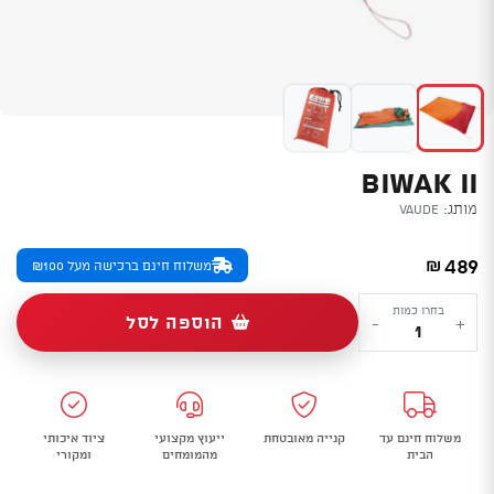
BIWAK II
מותג:
Vaude
489
₪
משלוח חינם ברכישה מעל ₪100
כמות
בחרו כמות
הוספה לסל
-
+
של
Biwak
II
משלוח חינם עד
קנייה מאובטחת
ייעוץ מקצועי
ציוד איכותי
הבית
מהמומחים
ומקורי