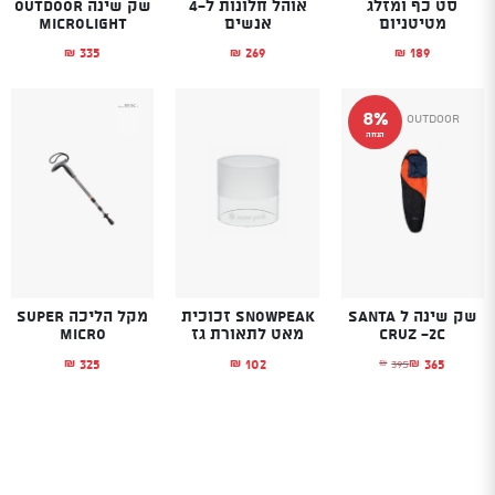
סט כף ומזלג
אוהל חלונות ל-4
שק שינה OUTDOOR
מטיטניום
אנשים
Microlight
335
269
189
₪
₪
₪
8%
Outdoor
הנחה
שק שינה ל Santa
SnowPeak זכוכית
מקל הליכה SUPER
Cruz -2C
מאט לתאורת גז
MICRO
325
102
365
395
₪
₪
₪
₪
המחיר הנוכחי הוא: ₪365.
המחיר המקורי היה: ₪395.