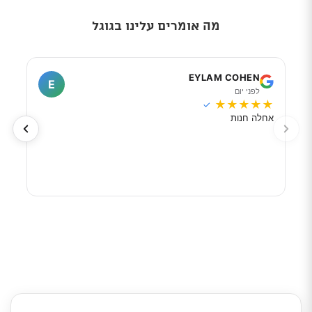
מה אומרים עלינו בגוגל
I
EYLAM COHEN
E
לפני יום
ל
★
★
★
★
★
★
★
✓
אחלה חנות
מוכר
לפי 
מאוד