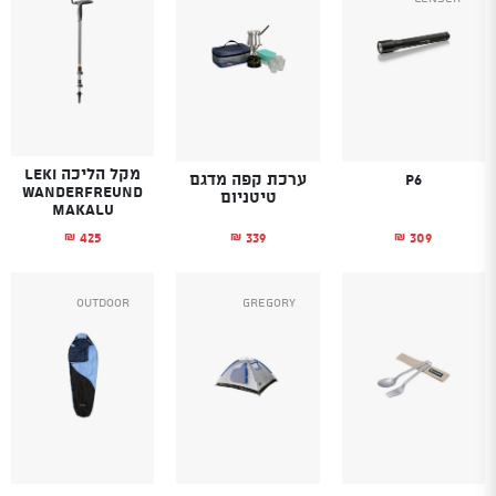
מקל הליכה LEKI
P6
ערכת קפה מדגם
WANDERFREUND
טיטניום
MAKALU
339
309
425
₪
₪
₪
Outdoor
Gregory