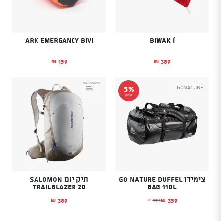
Ark Emergancy Bivi
159
389
₪
₪
GoNature
5%
הנחה
צימידן Go Nature Duffel
תיק יום SALOMON
TRAILBLAZER 20
Bag 110L
389
359
379
₪
₪
₪
המחיר הנוכחי הוא: ₪359.
המחיר המקורי היה: ₪379.