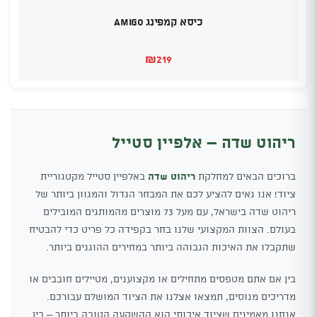
כיסא קמפינג AMIGO
₪
219
ריהוט שדה – אלפיין סטייל
ברוכים הבאים למחלקת
ריהוט שדה
באלפיין סטייל מקטגוריית
ציוד! אנו גאים להציע לכם את המבחר הגדול והמגוון ביותר של
ריהוט שדה בישראל, עם מעל 73 מוצרים מהמותגים המובילים
בעולם. הצוות המקצועי שלנו בחר בקפידה כל פריט כדי להבטיח
שתקבלו את האיכות הגבוהה ביותר במחירים ההוגנים ביותר.
בין אם אתם מטפסים מתחילים או מקצוענים, מטיילים חובבים או
מדריכים מנוסים, תמצאו אצלנו את הציוד המושלם עבורכם.
אנחנו מאמינים שציוד איכותי הוא ההשקעה הטובה ביותר – בין