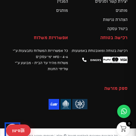
יצירת קשר וסניפים
המגזין
מותגים
מותגים
הצהרת נגישות
ביטול עסקה
רכישה בטוחה
אפשרויות משלוח
רכישה בטוחה ומאובטחת באמצעות:
כל אפשרויות המשלוח נתבצעות ע"י
HFD - 4-6 ימי עסקים
Diners
Mastercard
PayPal
Visa
משלוח מהיר עד הבית - מבוצע ע"י
שליחי החנות
ספק מורשה
0
סינון
כל הזכויות שמורות לאלפיין סטייל © 2026 |
סניפים ופרטי התקשרות