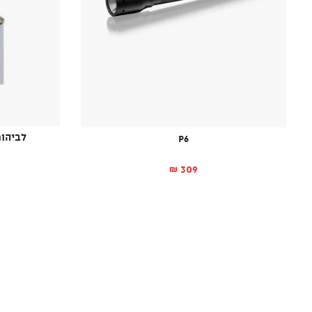
לביהור  PURPOSE TORCH
P6
309
₪