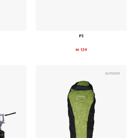
P3
139
₪
Outdoor