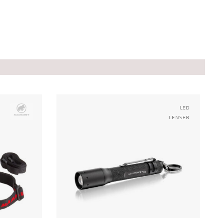
Led
Lenser