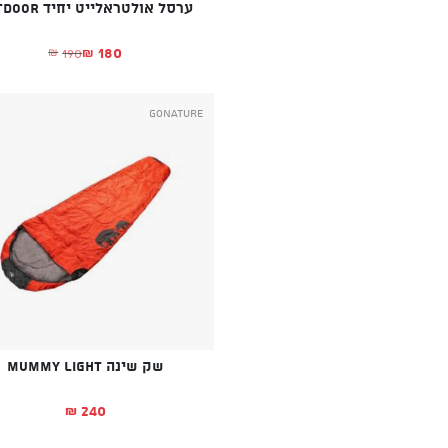
ערסל אולטראלייט יחיד OUTDOOR
180
190
₪
₪
המחיר הנוכחי הו
המחיר המקורי הי
GoNature
שק שינה MUMMY LIGHT
240
₪