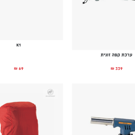
K1
ערכת קפה זוגית
69
339
₪
₪