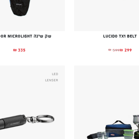
Lucido TX1 belt
שק שינה OUTDOOR Microlight
335
299
599
₪
₪
₪
המחיר הנוכחי הוא: ₪299.
המחיר המקורי היה: ₪599.
Led
Lenser