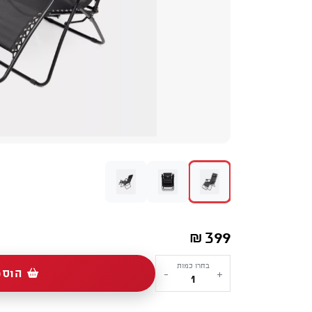
399
₪
כמות
בחרו כמות
הוספ
-
+
של
כסא