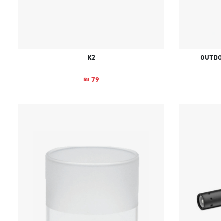
K2
79
₪