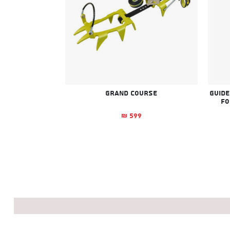
בצכיה-Guide book
Grand Course
fo
599
₪