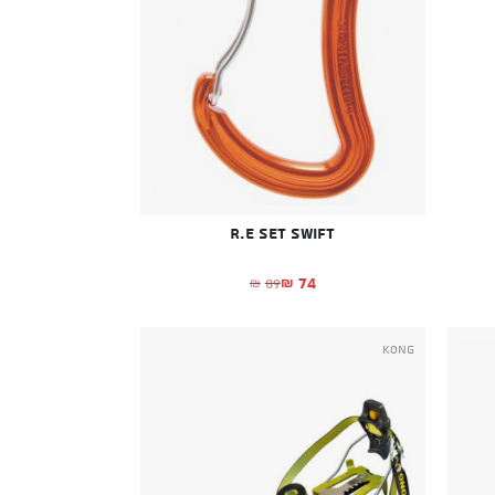
R.E set swift
74
89
₪
₪
המחיר הנוכחי הוא: ₪74.
המחיר המקורי היה: ₪89.
Kong