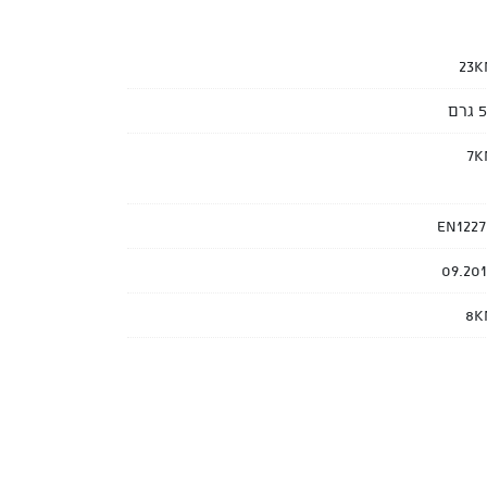
23K
גרם
7K
EN1227
09.201
8K