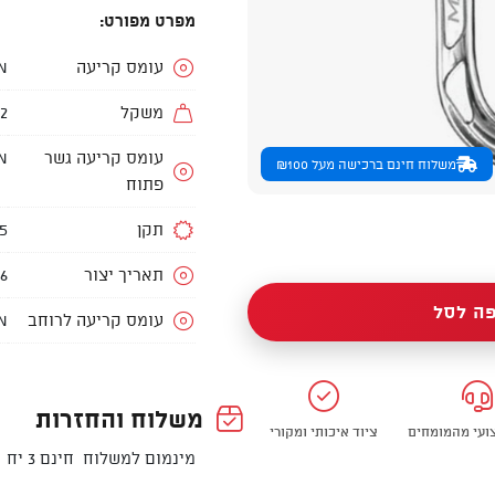
מפרט מפורט:
עומס קריעה
N
משקל
52 
עומס קריעה גשר
N
משלוח חינם ברכישה מעל ₪100
פתוח
תקן
5
תאריך יצור
6
ה לסל
עומס קריעה לרוחב
N
משלוח והחזרות
צועי מהמומחים
ציוד איכותי ומקורי
מינמום למשלוח חינם 3 יח