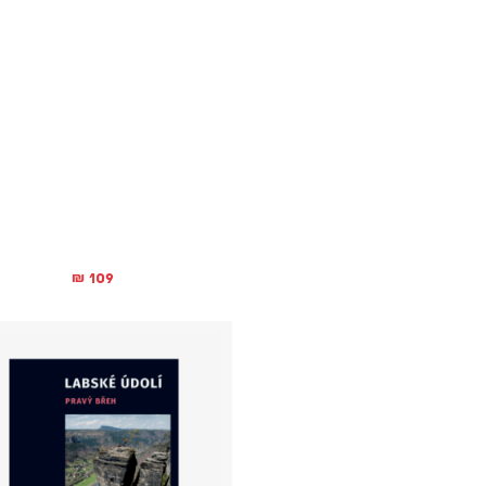
109
₪