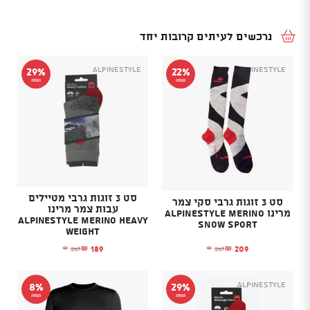
נרכשים לעיתים קרובות יחד
Alpinestyle
Alpinestyle
29%
22%
הנחה
הנחה
סט 3 זוגות גרבי מטיילים
סט 3 זוגות גרבי סקי צמר
עבות צמר מרינו
מרינו ALPINESTYLE MERINO
Alpinestyle Merino Heavy
SNOW SPORT
Weight
209
189
267
267
₪
₪
₪
₪
המחיר הנוכחי הוא: ₪209.
המחיר המקורי היה: ₪267.
המחיר הנוכחי הוא: ₪189.
המחיר המקורי היה: ₪267.
Alpinestyle
8%
29%
הנחה
הנחה