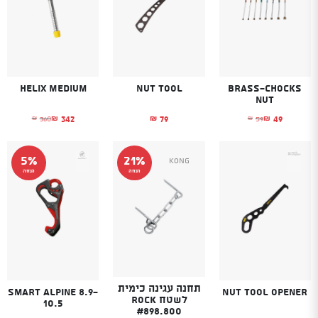
Helix Medium
Nut Tool
Brass-chocks
nut
342
79
49
360
59
₪
₪
₪
₪
₪
המחיר הנוכחי הוא: ₪49.
המחיר המקורי היה: ₪59.
המחיר הנוכחי הוא
המחיר המקורי היה
5%
21%
Kong
הנחה
הנחה
תחנה עגינה כימית
Smart Alpine 8.9-
Nut Tool opener
לשטח Rock
10.5
#898.800