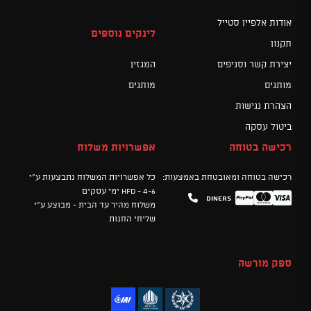
אודות אלפיין סטייל
לינקים נוספים
תקנון
יצירת קשר וסניפים
המגזין
מותגים
מותגים
הצהרת נגישות
ביטול עסקה
רכישה בטוחה
אפשרויות משלוח
רכישה בטוחה ומאובטחת באמצעות:
כל אפשרויות המשלוח נתבצעות ע"י
HFD - 4-6 ימי עסקים
Diners
Mastercard
PayPal
Visa
משלוח מהיר עד הבית - מבוצע ע"י
שליחי החנות
ספק מורשה