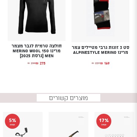
חולצה טרמית לגבר מצמר
סט 3 זוגות גרבי מטיילים צמר
מרינו Merino Wool 150
מרינו Alpinestyle Merino
Men [גרסת 2025]
169
275
237
299
₪
₪
₪
₪
המחיר הנוכחי הוא: ₪169.
המחיר המקורי היה: ₪237.
המחיר הנוכחי הוא: ₪275.
המחיר המקורי היה: ₪299.
מוצרים קשורים
5%
17%
הנחה
הנחה