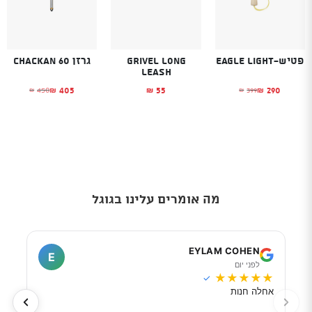
פטיש-Eagle Light
Grivel Long
גרזן Chackan 60
leash
405
55
290
450
399
₪
₪
₪
₪
₪
המחיר הנוכחי הוא: ₪290.
המחיר המקורי היה: ₪399.
המחיר הנוכחי הוא
המחיר המקורי היה
מה אומרים עלינו בגוגל
I
EYLAM COHEN
E
לפני יום
ל
★
★
★
★
★
★
★
✓
אחלה חנות
מוכר
לפי 