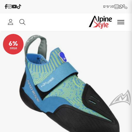
סניפים
6%
הנחה