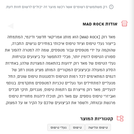
רק משתמשים רשומים אשר רכשו מוצר זה יכולים לרשום חוות דעת.
אודות Mad Rock
מאד רוק (Mad Rock) הוא מותג אמריקאי חדשני ודינמי, המתמחה
בייצור נעלי טיפוס וציוד טיפוס איכותי במחירים נגישים. החברה,
שהוקמה על ידי מטפסים עבור מטפסים, שמה לה למטרה להפוך את
ספורט הטיפוס לזמין יותר, מבלי להתפשר על ביצועים ובטיחות.
נעלי הטיפוס של מאד רוק ידועות בהתאמה המצוינת שלהן, באחיזת
הסלע המעולה ובעיצובים המקוריים. המותג מציע מגוון רחב של
דגמים המתאימים לכל רמות הטיפוס ולסגנונות טיפוס שונים, החל
מנעליים למתחילים ועד נעליים טכניות למטפסים מתקדמים. בנוסף
לנעליים, מאד רוק מייצרת גם רתמות טיפוס, מגנזיום, תיקי חבלים
ואביזרי טיפוס נוספים. עם מאד רוק, תוכלו ליהנות מחוויית טיפוס
מרגשת ובטוחה, ולשפר את הביצועים שלכם על הקיר או על המצוק.
קטגוריות המוצר
טיפוס וגלישה
טיפוס
נעלי טיפוס