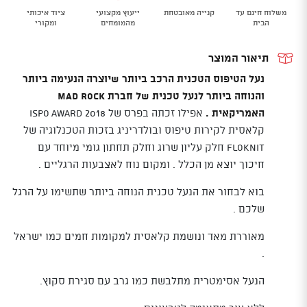
Haywire
משלוח חינם עד
קנייה מאובטחת
ייעוץ מקצועי
ציוד איכותי
הבית
מהמומחים
ומקורי
תיאור המוצר
נעל הטיפוס הטכנית הרכב ביותר שיוצרה הנעימה ביותר
והנוחה ביותר לנעל טכנית של חברת MAD ROCK
האמריקאית .
אפילו זכתה בפרס של ISPO AWARD 2018
קלאסית לקירות טיפוס ובולדריניג בזכות הטכנלוגיה של
FLOKNIT חלק עליון שרוג וחלק תחתון גומי מיוחד עם
חיכוך יוצא מן הכלל . ומקום נוח לאצבעות הרגליים .
בוא לבחור את הנעל טכנית הנוחה ביותר שתשימו על הרגל
שלכם .
מאוררת מאד ונושמת קלאסית למקומות חמים כמו ישראל
.
הנעל אסימטרית מתלבשת כמו גרב עם סגירת סקוץ.